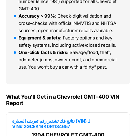
number (since 1981) supported for all Chevrolet
GMT-400.
Accuracy > 99%:
Check-digit validation and
cross-checks with official NMVTIS and NHTSA
sources; open manufacturer recalls available.
Equipment & safety:
Factory options and key
safety systems, including active/closed recalls.
One-click facts & risks:
Salvage/flood, theft,
odometer jumps, owner count, and commercial
use. You won’t buy a car with a “dirty” past.
What You’ll Get in a Chevrolet GMT-400 VIN
Report
نتائج فك تشفير رقم تعريف السيارة (VIN) لـ
VIN# 2GCEK19K0R1184657
1994 CHEVROLET GMT-400