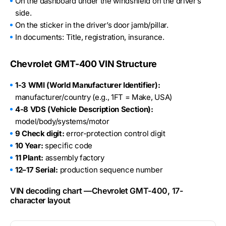
On the dashboard under the windshield on the driver’s
side.
On the sticker in the driver’s door jamb/pillar.
In documents: Title, registration, insurance.
Chevrolet GMT-400 VIN Structure
1-3 WMI (World Manufacturer Identifier):
manufacturer/country (e.g., 1FT = Make, USA)
4-8 VDS (Vehicle Description Section):
model/body/systems/motor
9 Check digit:
error-protection control digit
10 Year:
specific code
11 Plant:
assembly factory
12–17 Serial:
production sequence number
VIN decoding chart —Chevrolet GMT-400, 17-
character layout