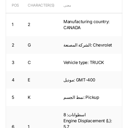
معنى
CHARACTER(S)
POS
Manufacturing country:
1
2
CANADA
الشركة المصنعة: Chevrolet
G
2
3
C
Vehicle type: TRUCK
موديل: GMT-400
E
4
نمط الجسم: Pickup
K
5
اسطوانات: 8
Engine Displacement (L):
6
1
5.7