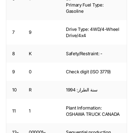
Primary Fuel Type:
Gasoline
Drive Type: 4WD/4-Wheel
7
9
Drive/4x4
8
K
Safety/Restraint: -
9
0
Check digit (ISO 3779)
سنة الطراز: 1994
R
10
Plant Information:
11
1
OSHAWA TRUCK CANADA
12–
000001–
Sequential production