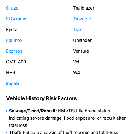
Cruze
Trailblazer
El Camino
Traverse
Epica
Trax
Equinox
Uplander
Express
Venture
GMT-400
Volt
HHR
W4
Impala
Vehicle History Risk Factors
Salvage/Flood/Rebuilt:
NMVTIS title brand status
indicating severe damage, flood exposure, or rebuilt after
total loss.
Theft:
Reliable analysis of theft records and total-loss