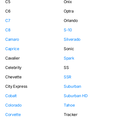
C5
Onix
C6
Optra
C7
Orlando
C8
S-10
Camaro
Silverado
Caprice
Sonic
Cavalier
Spark
Celebrity
SS
Chevette
SSR
City Express
Suburban
Cobalt
Suburban HD
Colorado
Tahoe
Corvette
Tracker