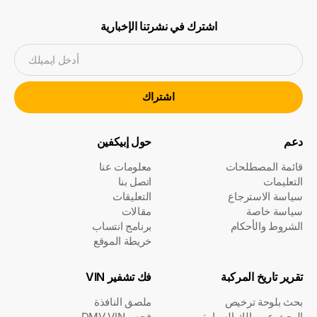
اشترك في نشرتنا الإخبارية
أدخل ايميلك
اشتراك
دعم
حول إبيكفين
قائمة المصطلحات
معلومات عنا
التعليمات
اتصل بنا
سياسة الاسترجاع
التعليقات
سياسة خاصة
مقالات
الشروط والأحكام
برنامج انتساب
خريطة الموقع
تقرير تاريخ المركبة
فك تشفير VIN
بحث بلوحة ترخيص
ملصق النافذة
البحث عن مالك السيارة
فحص DMV VIN