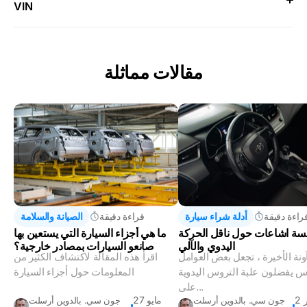
VIN
مقالات مماثلة
راءة دقيقة
أدلة شراء سيارة
قراءة دقيقة
الصيانة والسلامة
ة اشاعات حول ناقل الحركة
ما هي أجزاء السيارة التي يستعين بها
اليدوي والآلي
صانعو السيارات بمصادر خارجية؟
ونة الأخيرة ، تجعل بعض العوامل
اقرأ هذه المقالة لاكتشاف الكثير من
س يفضلون علبة التروس اليدوية
المعلومات حول أجزاء السيارة
على...
2 فبراير
27 مايو
جون سي. بالدوين أرسلت
جون سي. بالدوين أرسلت