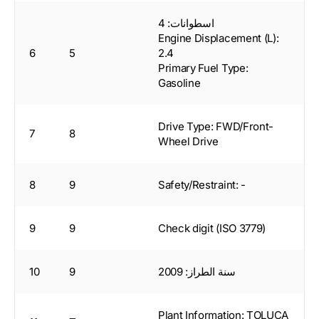
اسطوانات: 4
Engine Displacement (L):
6
5
2.4
Primary Fuel Type:
Gasoline
Drive Type: FWD/Front-
7
8
Wheel Drive
8
9
Safety/Restraint: -
9
9
Check digit (ISO 3779)
سنة الطراز: 2009
9
10
Plant Information: TOLUCA