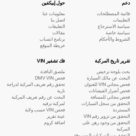
دعم
حول إبيكفين
قائمة المصطلحات
معلومات عنا
التعليمات
اتصل بنا
سياسة الاسترجاع
التعليقات
سياسة خاصة
مقالات
الشروط والأحكام
برنامج انتساب
خريطة الموقع
تقرير تاريخ المركبة
فك تشفير VIN
بحث بلوحة ترخيص
ملصق النافذة
البحث عن مالك السيارة
فحص DMV VIN
فحص مجاني VIN للعنوان
تحقق رقم تعريف المركبة لدراجة
فحص أضرار الفيضانات
نارية
فحص مجاني للمسافة
البحث عن رقم تعريف المركبة
التحقق من سجل السيارات
لمركبة ترفيه
المستردة
فحص VIN حسب ولاية
التحقق من تزوير رقم VIN
عينة تقرير
التحقق من وجود رهن على
اضافة كروم
المركبة
التحقق من المركبات المسروقة