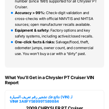
number (since 1981) supported for all Chrysler PT
Cruiser.
Accuracy > 99%:
Check-digit validation and
cross-checks with official NMVTIS and NHTSA
sources; open manufacturer recalls available.
Equipment & safety:
Factory options and key
safety systems, including active/closed recalls.
One-click facts & risks:
Salvage/flood, theft,
odometer jumps, owner count, and commercial
use. You won’t buy a car with a “dirty” past.
What You’ll Get in a Chrysler PT Cruiser VIN
Report
نتائج فك تشفير رقم تعريف السيارة (VIN) لـ
VIN# 3A8FY58999T589884
2009 CHRYSLER PT Cruiser