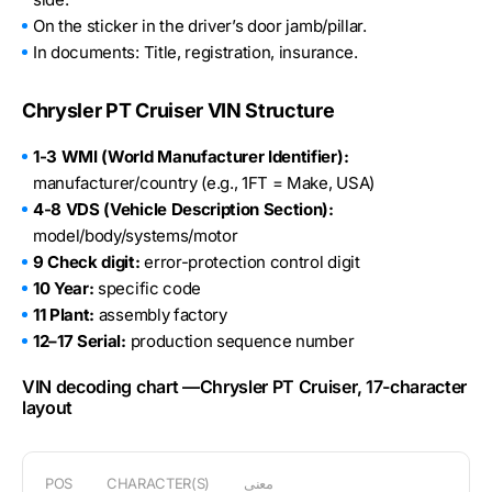
On the sticker in the driver’s door jamb/pillar.
In documents: Title, registration, insurance.
Chrysler PT Cruiser VIN Structure
1-3 WMI (World Manufacturer Identifier):
manufacturer/country (e.g., 1FT = Make, USA)
4-8 VDS (Vehicle Description Section):
model/body/systems/motor
9 Check digit:
error-protection control digit
10 Year:
specific code
11 Plant:
assembly factory
12–17 Serial:
production sequence number
VIN decoding chart —Chrysler PT Cruiser, 17-character
layout
معنى
CHARACTER(S)
POS