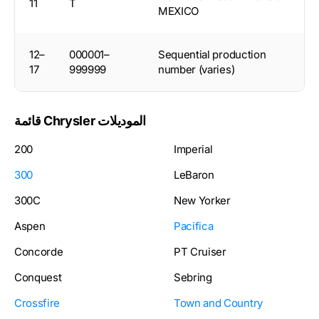
11
T
MEXICO
12–
000001–
Sequential production
17
999999
number (varies)
قائمة Chrysler الموديلات
200
Imperial
300
LeBaron
300C
New Yorker
Aspen
Pacifica
Concorde
PT Cruiser
Conquest
Sebring
Crossfire
Town and Country