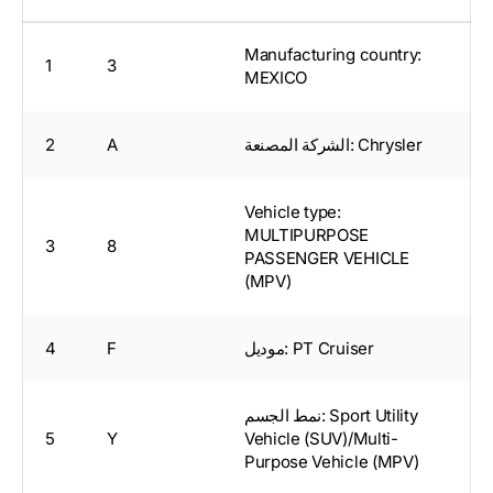
Manufacturing country:
1
3
MEXICO
الشركة المصنعة: Chrysler
A
2
Vehicle type:
MULTIPURPOSE
3
8
PASSENGER VEHICLE
(MPV)
موديل: PT Cruiser
F
4
نمط الجسم: Sport Utility
5
Y
Vehicle (SUV)/Multi-
Purpose Vehicle (MPV)