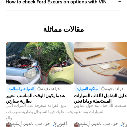
How to check Ford Excursion options with VIN
مقالات مماثلة
قراءة دقيقة
ملكية السيارة
قراءة دقيقة
الصيانة والسلامة
لدليل الشامل لألقاب السيارات
عندما يكون الوقت المناسب لتغيير
المستعملة وماذا تعني
بطارية سيارتي
سنقدم لك هنا دليلًا حول عناوين
تابع القراءة لمعرفة عدد المرات التي
السيارات وما تعنيه
يجب عليك فيها استبدال بطارية سيارتك ،
والع...
9 مارس
9 أكتوبر
جون سي. بالدوين أرسلت
جون سي. بالدوين أرسلت