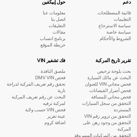
دعم
حول إبيكفين
قائمة المصطلحات
معلومات عنا
التعليمات
اتصل بنا
سياسة الاسترجاع
التعليقات
سياسة خاصة
مقالات
الشروط والأحكام
برنامج انتساب
خريطة الموقع
تقرير تاريخ المركبة
فك تشفير VIN
بحث بلوحة ترخيص
ملصق النافذة
البحث عن مالك السيارة
فحص DMV VIN
فحص مجاني VIN للعنوان
تحقق رقم تعريف المركبة لدراجة
فحص أضرار الفيضانات
نارية
فحص مجاني للمسافة
البحث عن رقم تعريف المركبة
التحقق من سجل السيارات
لمركبة ترفيه
المستردة
فحص VIN حسب ولاية
التحقق من تزوير رقم VIN
عينة تقرير
التحقق من وجود رهن على
اضافة كروم
المركبة
التحقق من المركبات المسروقة