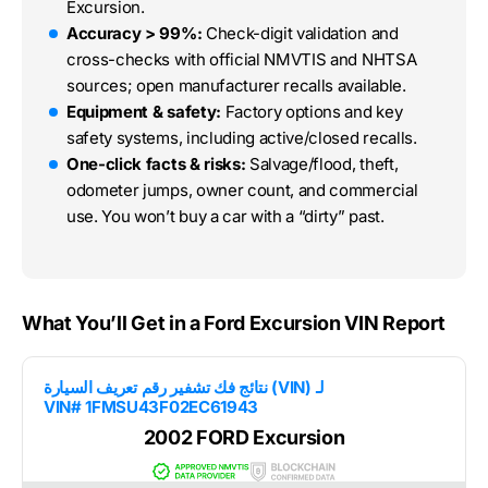
Excursion.
Accuracy > 99%:
Check-digit validation and
cross-checks with official NMVTIS and NHTSA
sources; open manufacturer recalls available.
Equipment & safety:
Factory options and key
safety systems, including active/closed recalls.
One-click facts & risks:
Salvage/flood, theft,
odometer jumps, owner count, and commercial
use. You won’t buy a car with a “dirty” past.
What You’ll Get in a Ford Excursion VIN Report
نتائج فك تشفير رقم تعريف السيارة (VIN) لـ
VIN# 1FMSU43F02EC61943
2002 FORD Excursion