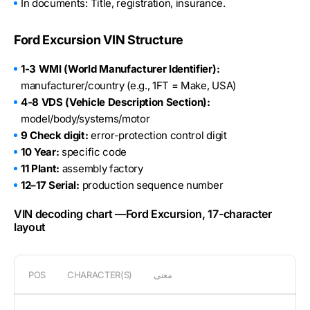
In documents: Title, registration, insurance.
Ford Excursion VIN Structure
1-3 WMI (World Manufacturer Identifier):
manufacturer/country (e.g., 1FT = Make, USA)
4-8 VDS (Vehicle Description Section):
model/body/systems/motor
9 Check digit:
error-protection control digit
10 Year:
specific code
11 Plant:
assembly factory
12–17 Serial:
production sequence number
VIN decoding chart —Ford Excursion, 17-character
layout
معنى
CHARACTER(S)
POS