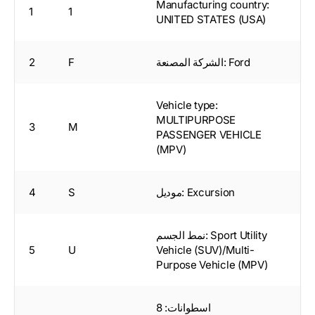
Manufacturing country:
1
1
UNITED STATES (USA)
الشركة المصنعة: Ford
F
2
Vehicle type:
MULTIPURPOSE
3
M
PASSENGER VEHICLE
(MPV)
موديل: Excursion
S
4
نمط الجسم: Sport Utility
5
U
Vehicle (SUV)/Multi-
Purpose Vehicle (MPV)
اسطوانات: 8