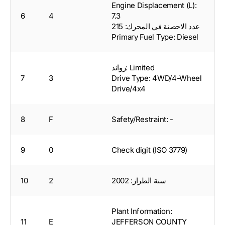
Engine Displacement (L):
6
4
7.3
عدد الاحصنة في المحرك: 215
Primary Fuel Type: Diesel
زوائد: Limited
7
3
Drive Type: 4WD/4-Wheel
Drive/4x4
8
F
Safety/Restraint: -
9
0
Check digit (ISO 3779)
سنة الطراز: 2002
2
10
Plant Information:
11
E
JEFFERSON COUNTY