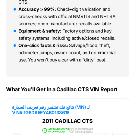
CTS.
Accuracy > 99%:
Check-digit validation and
cross-checks with official NMVTIS and NHTSA
sources; open manufacturer recalls available.
Equipment & safety:
Factory options and key
safety systems, including active/closed recalls.
One-click facts & risks:
Salvage/flood, theft,
odometer jumps, owner count, and commercial
use. You won’t buy a car with a “dirty” past.
What You’ll Get in a Cadillac CTS VIN Report
نتائج فك تشفير رقم تعريف السيارة (VIN) لـ
VIN# 1G6DA5EY4B0133618
2011 CADILLAC CTS