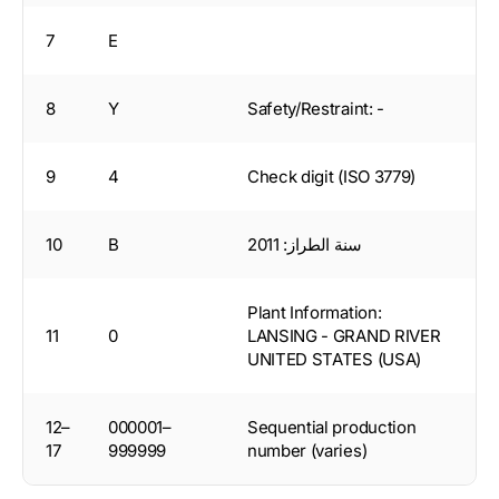
7
E
8
Y
Safety/Restraint: -
9
4
Check digit (ISO 3779)
سنة الطراز: 2011
B
10
Plant Information:
11
0
LANSING - GRAND RIVER
UNITED STATES (USA)
12–
000001–
Sequential production
17
999999
number (varies)