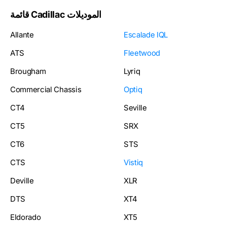
قائمة Cadillac الموديلات
Allante
Escalade IQL
ATS
Fleetwood
Brougham
Lyriq
Commercial Chassis
Optiq
CT4
Seville
CT5
SRX
CT6
STS
CTS
Vistiq
Deville
XLR
DTS
XT4
Eldorado
XT5