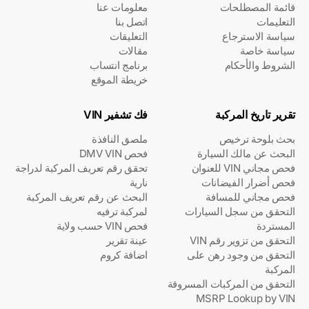
قائمة المصطلحات
معلومات عنا
التعليمات
اتصل بنا
سياسة الاسترجاع
التعليقات
سياسة خاصة
مقالات
الشروط والأحكام
برنامج انتساب
خريطة الموقع
تقرير تاريخ المركبة
فك تشفير VIN
بحث بلوحة ترخيص
ملصق النافذة
البحث عن مالك السيارة
فحص DMV VIN
فحص مجاني VIN للعنوان
تحقق رقم تعريف المركبة لدراجة
فحص أضرار الفيضانات
نارية
فحص مجاني للمسافة
البحث عن رقم تعريف المركبة
التحقق من سجل السيارات
لمركبة ترفيه
المستردة
فحص VIN حسب ولاية
التحقق من تزوير رقم VIN
عينة تقرير
التحقق من وجود رهن على
اضافة كروم
المركبة
التحقق من المركبات المسروقة
MSRP Lookup by VIN