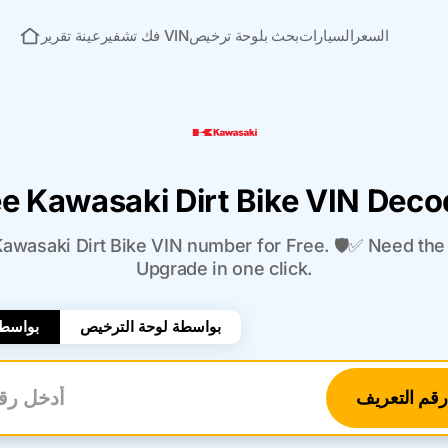
السعر
السيارات
بحث بلوحة ترخيص
فك تشفير VIN
عينة تقرير
الصفحة الرئيسية
ee Kawasaki Dirt Bike VIN Deco
wasaki Dirt Bike VIN number for Free. 🛡️✅ Need the f
Upgrade in one click.
بواسطة لوحة الترخيص
بواسطة
قم التعريف
أدخل 