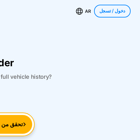
دخول
/ تسجل
AR
der
ull vehicle history?
تحقق من ر