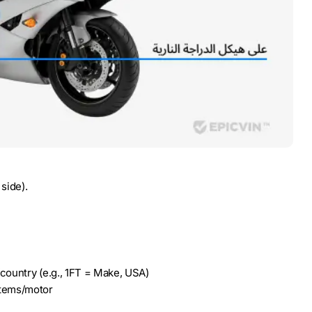
side).
ountry (e.g., 1FT = Make, USA)
tems/motor