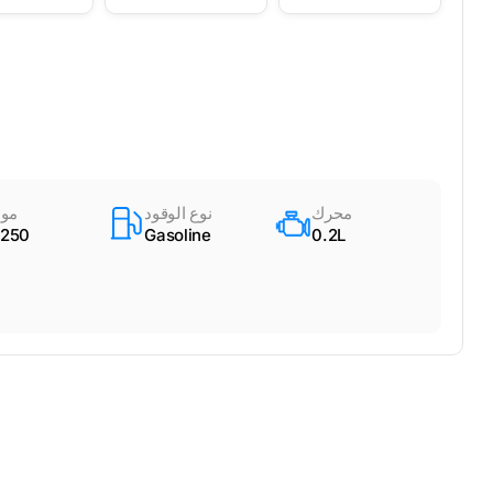
محرك
نوع الوقود
مود
250
Gasoline
0.2L