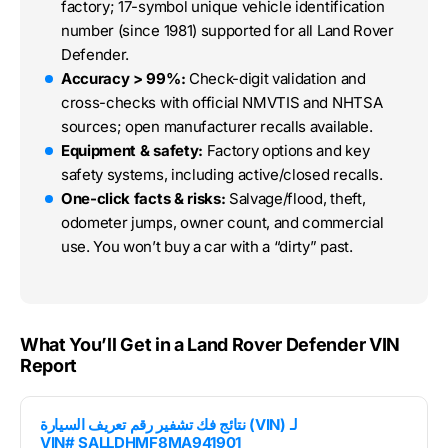
factory; 17-symbol unique vehicle identification
number (since 1981) supported for all Land Rover
Defender.
Accuracy > 99%:
Check-digit validation and
cross-checks with official NMVTIS and NHTSA
sources; open manufacturer recalls available.
Equipment & safety:
Factory options and key
safety systems, including active/closed recalls.
One-click facts & risks:
Salvage/flood, theft,
odometer jumps, owner count, and commercial
use. You won’t buy a car with a “dirty” past.
What You’ll Get in a Land Rover Defender VIN
Report
نتائج فك تشفير رقم تعريف السيارة (VIN) لـ
VIN# SALLDHMF8MA941901