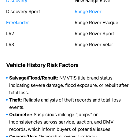
Discovery
New Range Rover
Discovery Sport
Range Rover
Freelander
Range Rover Evoque
LR2
Range Rover Sport
LR3
Range Rover Velar
Vehicle History Risk Factors
Salvage/Flood/Rebuilt:
NMVTIS title brand status
indicating severe damage, flood exposure, or rebuilt after
total loss.
Theft:
Reliable analysis of theft records and total-loss
events.
Odometer:
Suspicious mileage “jumps” or
inconsistencies across service, auction, and DMV
records, which inform buyers of potential issues.
Owners/Use:
Ownership review, taxi/ride-