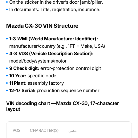
On the sticker in the driver’s door jamb/pillar.
In documents: Title, registration, insurance.
Mazda CX-30 VIN Structure
1-3 WMI (World Manufacturer Identifier):
manufacturer/country (e.g., 1FT = Make, USA)
4-8 VDS (Vehicle Description Section):
model/body/systems/motor
9 Check digit:
error-protection control digit
10 Year:
specific code
11 Plant:
assembly factory
12–17 Serial:
production sequence number
VIN decoding chart —Mazda CX-30, 17-character
layout
معنى
CHARACTER(S)
POS