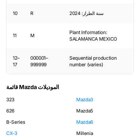
سنة الطراز: 2024
R
10
Plant Information:
11
M
SALAMANCA MEXICO
12–
000001–
Sequential production
17
999999
number (varies)
قائمة Mazda الموديلات
323
Mazda3
626
Mazda5
B-Series
Mazda6
CX-3
Millenia