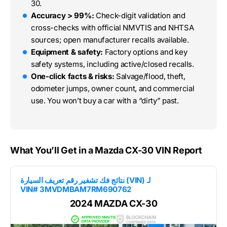
30.
Accuracy > 99%:
Check-digit validation and
cross-checks with official NMVTIS and NHTSA
sources; open manufacturer recalls available.
Equipment & safety:
Factory options and key
safety systems, including active/closed recalls.
One-click facts & risks:
Salvage/flood, theft,
odometer jumps, owner count, and commercial
use. You won’t buy a car with a “dirty” past.
What You’ll Get in a Mazda CX-30 VIN Report
نتائج فك تشفير رقم تعريف السيارة (VIN) لـ
VIN# 3MVDMBAM7RM690762
2024 MAZDA CX-30