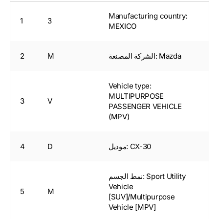
Manufacturing country:
1
3
MEXICO
الشركة المصنعة: Mazda
M
2
Vehicle type:
MULTIPURPOSE
3
V
PASSENGER VEHICLE
(MPV)
موديل: CX-30
D
4
نمط الجسم: Sport Utility
Vehicle
5
M
[SUV]/Multipurpose
Vehicle [MPV]