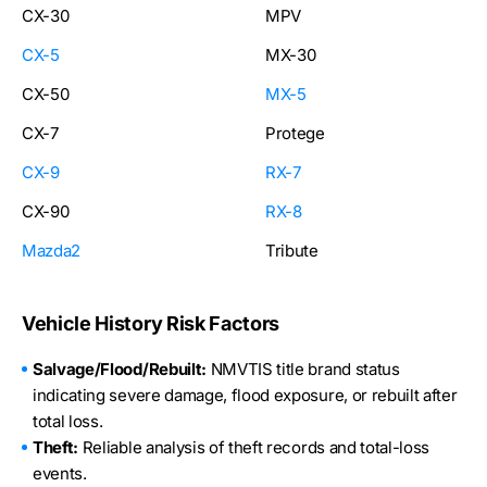
CX-30
MPV
CX-5
MX-30
CX-50
MX-5
CX-7
Protege
CX-9
RX-7
CX-90
RX-8
Mazda2
Tribute
Vehicle History Risk Factors
Salvage/Flood/Rebuilt:
NMVTIS title brand status
indicating severe damage, flood exposure, or rebuilt after
total loss.
Theft:
Reliable analysis of theft records and total-loss
events.