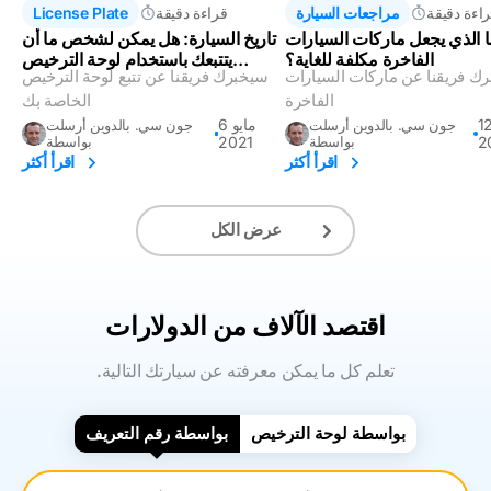
اءة دقيقة
مراجعات السيارة
قراءة دقيقة
License Plate
 الذي يجعل ماركات السيارات
تاريخ السيارة: هل يمكن لشخص ما أن
الفاخرة مكلفة للغاية؟
يتتبعك باستخدام لوحة الترخيص
ك فريقنا عن ماركات السيارات
سيخبرك فريقنا عن تتبع لوحة الترخيص
الخاصة بك؟
الفاخرة
الخاصة بك
مايو
6 مايو
جون سي. بالدوين أرسلت
جون سي. بالدوين أرسلت
2
بواسطة
2021
بواسطة
اقرأ أكثر
اقرأ أكثر
عرض الكل
اقتصد الآلاف من الدولارات
.تعلم كل ما يمكن معرفته عن سيارتك التالية
بواسطة لوحة الترخيص
بواسطة رقم التعريف