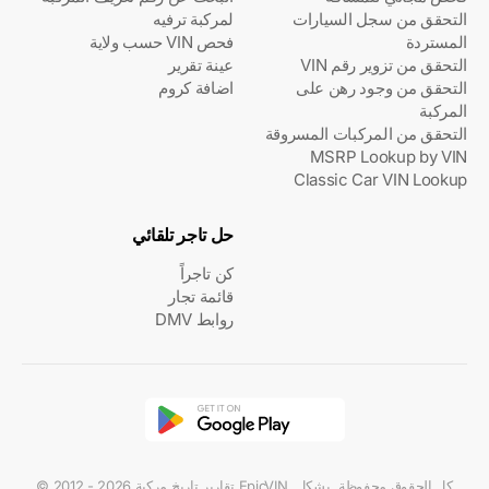
التحقق من سجل السيارات
لمركبة ترفيه
المستردة
فحص VIN حسب ولاية
التحقق من تزوير رقم VIN
عينة تقرير
التحقق من وجود رهن على
اضافة كروم
المركبة
التحقق من المركبات المسروقة
MSRP Lookup by VIN
Classic Car VIN Lookup
حل تاجر تلقائي
كن تاجراً
قائمة تجار
روابط DMV
© 2012 - 2026 تقارير تاريخ مركبة EpicVIN. كل الحقوق محفوظة. يشكل