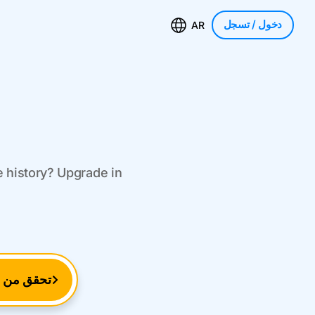
دخول
/ تسجل
AR
 history? Upgrade in
تحقق من ر