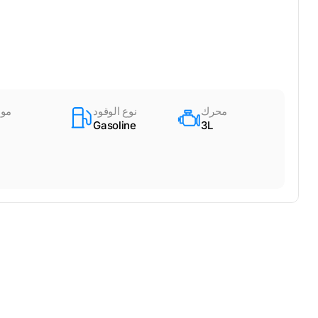
محرك
نوع الوقود
مود
Gasoline
3L