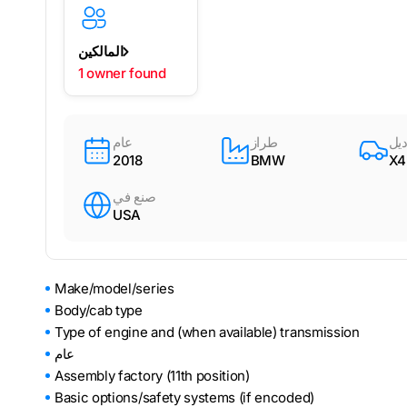
المالكين
1 owner found
يل
طراز
عام
2018
BMW
X4
صنع في
USA
Make/model/series
Body/cab type
Type of engine and (when available) transmission
عام
Assembly factory (11th position)
Basic options/safety systems (if encoded)