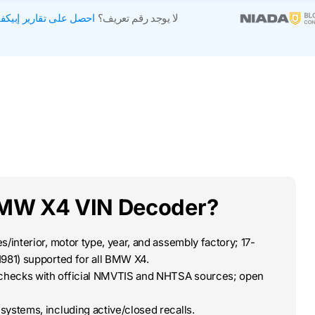
لا يوجد رقم تعريف؟
احصل على تقارير إبيكف
BMW X4 VIN Decoder?
/interior, motor type, year, and assembly factory; 17-
1981) supported for all BMW X4.
-checks with official NMVTIS and NHTSA sources; open
systems, including active/closed recalls.