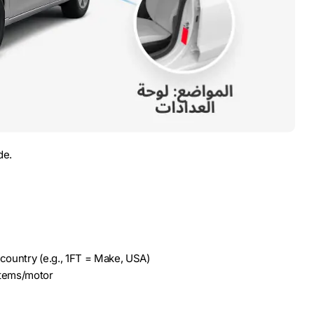
de.
ountry (e.g., 1FT = Make, USA)
tems/motor