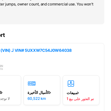
ter jumps, owner count, and commercial use. You won’t
rt
VIN# 5UXXW7C54J0W64038
نتائج فك تشفير رقم تعريف السيارة (VIN) لـ
الأميال الأخيرة
ا
مبيعات
60,522 km
لا توج
1 تم العثور على بيع