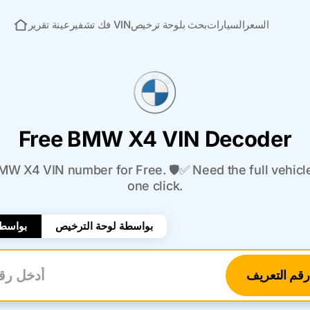
السعر
السيارات
بحث بلوحة ترخيص
فك تشفير VIN
عينة تقرير
الصفحة الرئيسية
Free BMW X4 VIN Decoder
W X4 VIN number for Free. 🛡️✅ Need the full vehicle
one click.
بواسطة لوحة الترخيص
بواسطة
قم التعريف
أدخل 