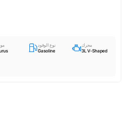
محرك
نوع الوقود
مود
urus
Gasoline
3L V-Shaped