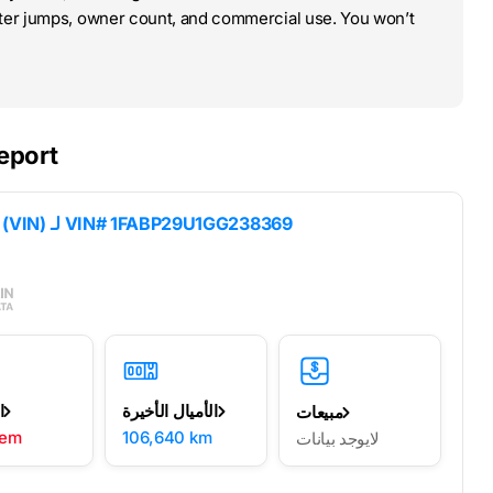
ter jumps, owner count, and commercial use. You won’t
eport
VIN# 1FABP29U1GG238369
نتائج فك تشفير رقم تعريف السيارة (VIN) لـ
الأميال الأخيرة
ا
مبيعات
lem
106,640 km
لايوجد بيانات