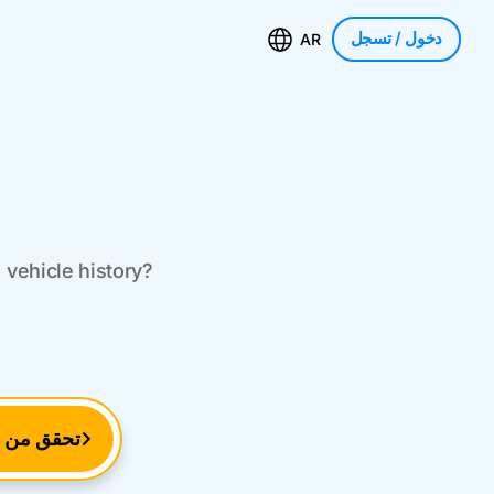
دخول
/ تسجل
AR
 vehicle history?
تحقق من ر