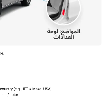
de.
ountry (e.g., 1FT = Make, USA)
tems/motor