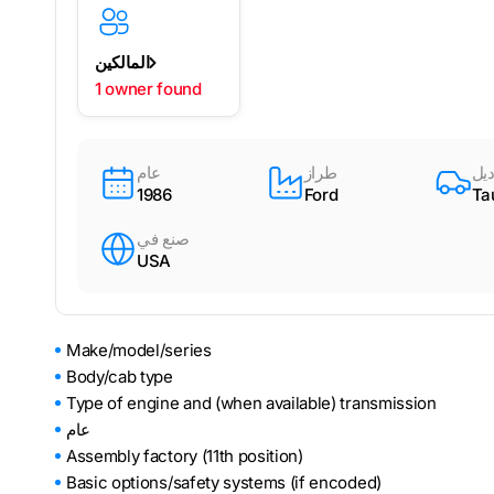
المالكين
1 owner found
يل
طراز
عام
1986
Ford
Ta
صنع في
USA
Make/model/series
Body/cab type
Type of engine and (when available) transmission
عام
Assembly factory (11th position)
Basic options/safety systems (if encoded)