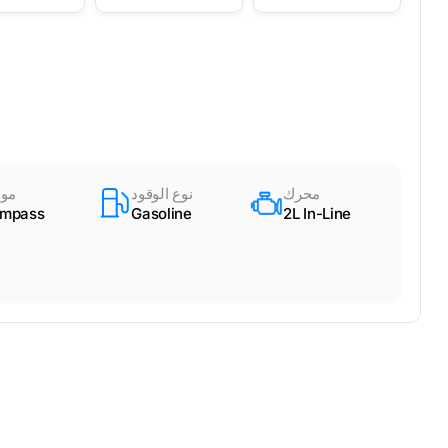
محرك
نوع الوقود
مود
mpass
Gasoline
2L In-Line