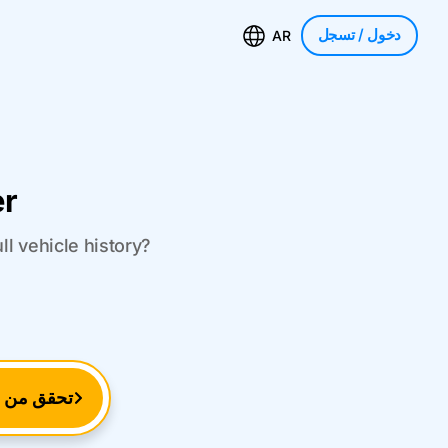
دخول
/ تسجل
AR
er
l vehicle history?
تحقق من ر