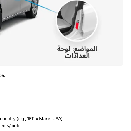
de.
ountry (e.g., 1FT = Make, USA)
tems/motor