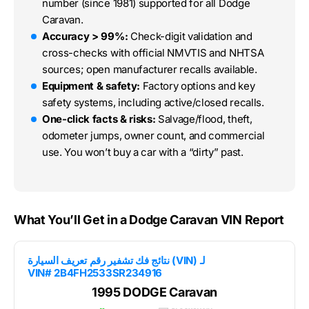
number (since 1981) supported for all Dodge
Caravan.
Accuracy > 99%:
Check-digit validation and
cross-checks with official NMVTIS and NHTSA
sources; open manufacturer recalls available.
Equipment & safety:
Factory options and key
safety systems, including active/closed recalls.
One-click facts & risks:
Salvage/flood, theft,
odometer jumps, owner count, and commercial
use. You won’t buy a car with a “dirty” past.
What You’ll Get in a Dodge Caravan VIN Report
نتائج فك تشفير رقم تعريف السيارة (VIN) لـ
VIN# 2B4FH2533SR234916
1995 DODGE Caravan