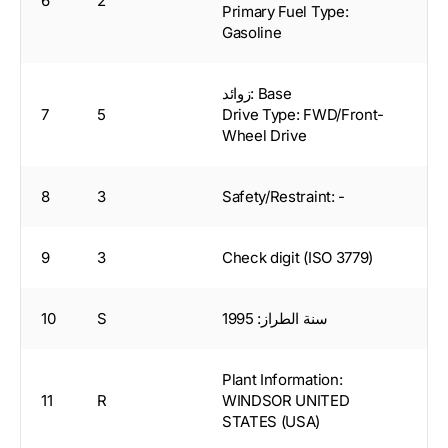
6
2
Primary Fuel Type:
Gasoline
زوائد: Base
7
5
Drive Type: FWD/Front-
Wheel Drive
8
3
Safety/Restraint: -
9
3
Check digit (ISO 3779)
سنة الطراز: 1995
S
10
Plant Information:
11
R
WINDSOR UNITED
STATES (USA)