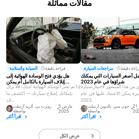
مقالات مماثلة
اءة دقيقة
مراجعات السيارة
قراءة دقيقة
الصيانة والسلامة
ل أصغر السيارات التي يمكنك
هل يؤدي فتح الوسادة الهوائية إلى
شراؤها في عام 2023
إتلاف السيارة بالكامل أم يمكن
 من هذا المنشور لاختيار سيارة
إذا تم نشر الوسائد الهوائية لديك، فلا يزال
إصلاحها؟
رة يمكن الاعتماد عليها في عام
بإمكانك إصلاح سيارتك — اكتشف ما
2023.
الذ...
21 فبراير
5 مارس
جون سي. بالدوين أرسلت
روبرت بي. ألريد أرسلت
20
بواسطة
2025
بواسطة
اقرأ أكثر
اقرأ أكثر
عرض الكل