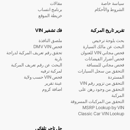
سياسة خاصة
مقالات
الشروط والأحكام
برنامج انتساب
خريطة الموقع
تقرير تاريخ المركبة
فك تشفير VIN
بحث بلوحة ترخيص
ملصق النافذة
البحث عن مالك السيارة
فحص DMV VIN
فحص مجاني VIN للعنوان
تحقق رقم تعريف المركبة لدراجة
فحص أضرار الفيضانات
نارية
فحص مجاني للمسافة
البحث عن رقم تعريف المركبة
التحقق من سجل السيارات
لمركبة ترفيه
المستردة
فحص VIN حسب ولاية
التحقق من تزوير رقم VIN
عينة تقرير
التحقق من وجود رهن على
اضافة كروم
المركبة
التحقق من المركبات المسروقة
MSRP Lookup by VIN
Classic Car VIN Lookup
حل تاجر تلقائي