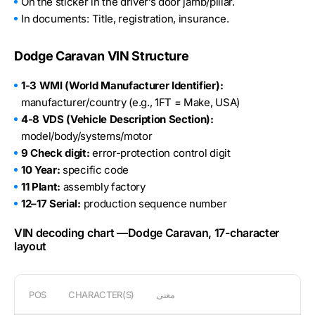
On the sticker in the driver’s door jamb/pillar.
In documents: Title, registration, insurance.
Dodge Caravan VIN Structure
1-3 WMI (World Manufacturer Identifier):
manufacturer/country (e.g., 1FT = Make, USA)
4-8 VDS (Vehicle Description Section):
model/body/systems/motor
9 Check digit:
error-protection control digit
10 Year:
specific code
11 Plant:
assembly factory
12–17 Serial:
production sequence number
VIN decoding chart —Dodge Caravan, 17-character
layout
معنى
CHARACTER(S)
POS