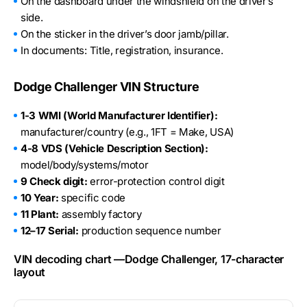
On the dashboard under the windshield on the driver’s
side.
On the sticker in the driver’s door jamb/pillar.
In documents: Title, registration, insurance.
Dodge Challenger VIN Structure
1-3 WMI (World Manufacturer Identifier):
manufacturer/country (e.g., 1FT = Make, USA)
4-8 VDS (Vehicle Description Section):
model/body/systems/motor
9 Check digit:
error-protection control digit
10 Year:
specific code
11 Plant:
assembly factory
12–17 Serial:
production sequence number
VIN decoding chart —Dodge Challenger, 17-character
layout