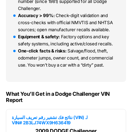
number (since 1981) supported for all Dodge
Challenger.
Accuracy > 99%:
Check-digit validation and
cross-checks with official NMVTIS and NHTSA
sources; open manufacturer recalls available.
Equipment & safety:
Factory options and key
safety systems, including active/closed recalls.
One-click facts & risks:
Salvage/flood, theft,
odometer jumps, owner count, and commercial
use. You won’t buy a car with a “dirty” past.
What You’ll Get in a Dodge Challenger VIN
Report
نتائج فك تشفير رقم تعريف السيارة (VIN) لـ
VIN# 2B3LJ74WX9H636419
2009 DODGE Challenger