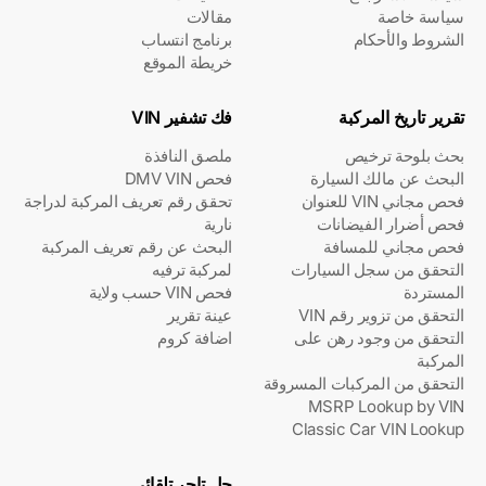
سياسة خاصة
مقالات
الشروط والأحكام
برنامج انتساب
خريطة الموقع
تقرير تاريخ المركبة
فك تشفير VIN
بحث بلوحة ترخيص
ملصق النافذة
البحث عن مالك السيارة
فحص DMV VIN
فحص مجاني VIN للعنوان
تحقق رقم تعريف المركبة لدراجة
فحص أضرار الفيضانات
نارية
فحص مجاني للمسافة
البحث عن رقم تعريف المركبة
التحقق من سجل السيارات
لمركبة ترفيه
المستردة
فحص VIN حسب ولاية
التحقق من تزوير رقم VIN
عينة تقرير
التحقق من وجود رهن على
اضافة كروم
المركبة
التحقق من المركبات المسروقة
MSRP Lookup by VIN
Classic Car VIN Lookup
حل تاجر تلقائي