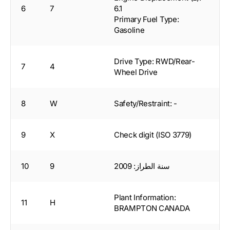
6
7
6.1
Primary Fuel Type:
Gasoline
Drive Type: RWD/Rear-
7
4
Wheel Drive
8
W
Safety/Restraint: -
9
X
Check digit (ISO 3779)
سنة الطراز: 2009
9
10
Plant Information:
11
H
BRAMPTON CANADA