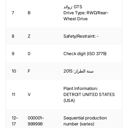
زوائد: GTS
7
B
Drive Type: RWD/Rear-
Wheel Drive
8
Z
Safety/Restraint: -
9
0
Check digit (ISO 3779)
سنة الطراز: 2015
F
10
Plant Information:
11
V
DETROIT UNITED STATES
(USA)
12–
000001–
Sequential production
17
999999
number (varies)