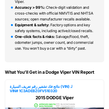
Viper.
Accuracy > 99%:
Check-digit validation and
cross-checks with official NMVTIS and NHTSA
sources; open manufacturer recalls available.
Equipment & safety:
Factory options and key
safety systems, including active/closed recalls.
One-click facts & risks:
Salvage/flood, theft,
odometer jumps, owner count, and commercial
use. You won’t buy a car with a “dirty” past.
What You’ll Get in a Dodge Viper VIN Report
نتائج فك تشفير رقم تعريف السيارة (VIN) لـ
VIN# 1C3ADEBZ0FV510320
2015 DODGE Viper