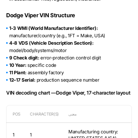
Dodge Viper VIN Structure
1-3 WMI (World Manufacturer Identifier):
manufacturer/country (e.g., 1FT = Make, USA)
4-8 VDS (Vehicle Description Section):
model/body/systems/motor
9 Check digit:
error-protection control digit
10 Year:
specific code
11 Plant:
assembly factory
12–17 Serial:
production sequence number
VIN decoding chart —Dodge Viper, 17-character layout
معنى
CHARACTER(S)
POS
Manufacturing country:
1
1