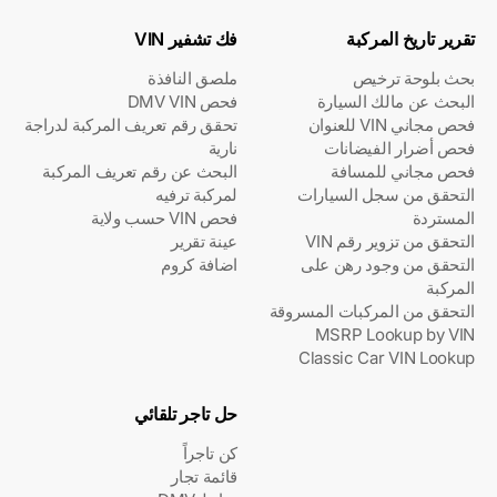
تقرير تاريخ المركبة
فك تشفير VIN
بحث بلوحة ترخيص
ملصق النافذة
البحث عن مالك السيارة
فحص DMV VIN
فحص مجاني VIN للعنوان
تحقق رقم تعريف المركبة لدراجة
فحص أضرار الفيضانات
نارية
فحص مجاني للمسافة
البحث عن رقم تعريف المركبة
التحقق من سجل السيارات
لمركبة ترفيه
المستردة
فحص VIN حسب ولاية
التحقق من تزوير رقم VIN
عينة تقرير
التحقق من وجود رهن على
اضافة كروم
المركبة
التحقق من المركبات المسروقة
MSRP Lookup by VIN
Classic Car VIN Lookup
حل تاجر تلقائي
كن تاجراً
قائمة تجار