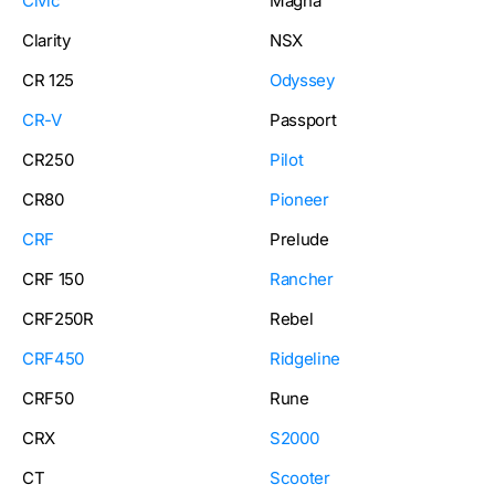
Civic
Magna
Clarity
NSX
CR 125
Odyssey
CR-V
Passport
CR250
Pilot
CR80
Pioneer
CRF
Prelude
CRF 150
Rancher
CRF250R
Rebel
CRF450
Ridgeline
CRF50
Rune
CRX
S2000
CT
Scooter