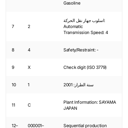
Gasoline
اسلوب جهاز نقل الحركة:
7
2
Automatic
Transmission Speed: 4
8
4
Safety/Restraint: -
9
X
Check digit (ISO 3779)
سنة الطراز: 2001
1
10
Plant Information: SAYAMA
11
C
JAPAN
12–
000001–
Sequential production