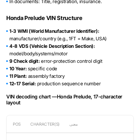
In documents: Title, registration, insurance.
Honda Prelude VIN Structure
1-3 WMI (World Manufacturer Identifier):
manufacturer/country (e.g., 1FT = Make, USA)
4-8 VDS (Vehicle Description Section):
model/body/systems/motor
9 Check digit:
error-protection control digit
10 Year:
specific code
11 Plant:
assembly factory
12–17 Serial:
production sequence number
VIN decoding chart —Honda Prelude, 17-character
layout
معنى
CHARACTER(S)
POS