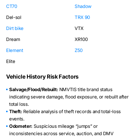
CT70
Shadow
Del-sol
TRX 90
Dirt bike
VTX
Dream
XR100
Element
Z50
Elite
Vehicle History Risk Factors
Salvage/Flood/Rebuilt:
NMVTIS title brand status
indicating severe damage, flood exposure, or rebuilt after
total loss.
Theft:
Reliable analysis of theft records and total-loss
events.
Odometer:
Suspicious mileage “jumps” or
inconsistencies across service, auction, and DMV