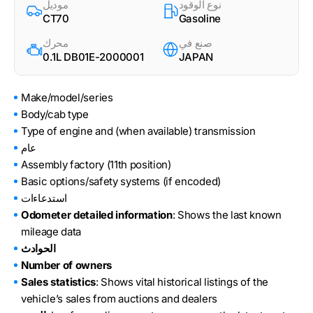
نوع الوقود
موديل
CT70
Gasoline
صنع في
محرك
0.1L DB01E-2000001
JAPAN
Make/model/series
Body/cab type
Type of engine and (when available) transmission
عام
Assembly factory (11th position)
Basic options/safety systems (if encoded)
استدعاءات
Odometer detailed information
: Shows the last known
mileage data
الحوادث
Number of owners
Sales statistics
: Shows vital historical listings of the
vehicle’s sales from auctions and dealers