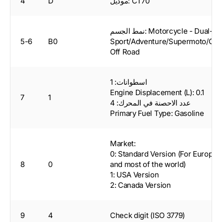
موديل: CT70
D
4
نمط الجسم: Motorcycle - Dual-
5-6
B0
Sport/Adventure/Supermoto/On-
Off Road
اسطوانات: 1
Engine Displacement (L): 0.1
7
1
عدد الاحصنة في المحرك: 4
Primary Fuel Type: Gasoline
Market:
0: Standard Version (For Europe
8
0
and most of the world)
1: USA Version
2: Canada Version
9
4
Check digit (ISO 3779)