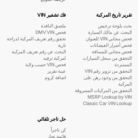
تقرير تاريخ المركبة
فك تشفير VIN
بحث بلوحة ترخيص
ملصق النافذة
البحث عن مالك السيارة
فحص DMV VIN
فحص مجاني VIN للعنوان
تحقق رقم تعريف المركبة لدراجة
فحص أضرار الفيضانات
نارية
فحص مجاني للمسافة
البحث عن رقم تعريف المركبة
التحقق من سجل السيارات
لمركبة ترفيه
المستردة
فحص VIN حسب ولاية
التحقق من تزوير رقم VIN
عينة تقرير
التحقق من وجود رهن على
اضافة كروم
المركبة
التحقق من المركبات المسروقة
MSRP Lookup by VIN
Classic Car VIN Lookup
حل تاجر تلقائي
كن تاجراً
قائمة تجار