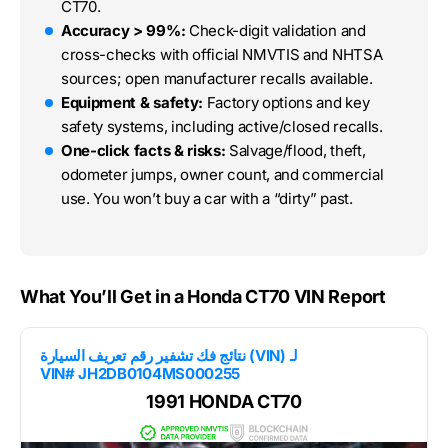
CT70.
Accuracy > 99%:
Check-digit validation and
cross-checks with official NMVTIS and NHTSA
sources; open manufacturer recalls available.
Equipment & safety:
Factory options and key
safety systems, including active/closed recalls.
One-click facts & risks:
Salvage/flood, theft,
odometer jumps, owner count, and commercial
use. You won’t buy a car with a “dirty” past.
What You’ll Get in a Honda CT70 VIN Report
نتائج فك تشفير رقم تعريف السيارة (VIN) لـ
VIN# JH2DB0104MS000255
1991 HONDA CT70