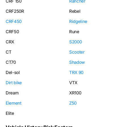
CRF 150
Rancher
CRF250R
Rebel
CRF450
Ridgeline
CRF50
Rune
CRX
S2000
CT
Scooter
CT70
Shadow
Del-sol
TRX 90
Dirt bike
VTX
Dream
XR100
Element
Z50
Elite