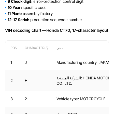
9 Check digit:
error-protection control digit
10 Year:
specific code
11 Plant:
assembly factory
12–17 Serial:
production sequence number
VIN decoding chart —Honda CT70, 17-character layout
معنى
CHARACTER(S)
POS
1
J
Manufacturing country: JAPAN
الشركة المصنعة: HONDA MOTOR
2
H
CO., LTD.
3
2
Vehicle type: MOTORCYCLE