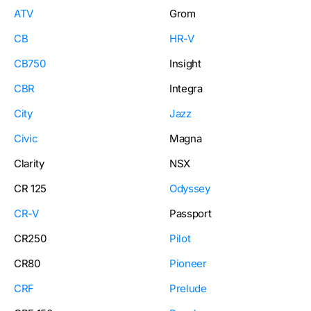
ATV
Grom
CB
HR-V
CB750
Insight
CBR
Integra
City
Jazz
Civic
Magna
Clarity
NSX
CR 125
Odyssey
CR-V
Passport
CR250
Pilot
CR80
Pioneer
CRF
Prelude