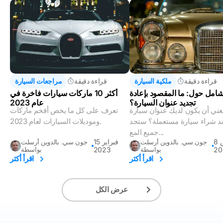
قراءة دقيقة
ملكية السيارة
قراءة دقيقة
مراجعات السيارة
شامل حول: ما المقصود بإعادة
أكثر 10 ماركات سيارات فاخرة في
تجديد عنوان السيارة؟
عام 2023
يعني أن يكون لديك عنوان سيارة
تعرف على كل ما يخص أفخم ماركات
د شراء سيارة مستعملة؟ ستجد
وموديلات السيارات لعام 2023.
جميع المع...
8 مارس
15 فبراير
جون سي. بالدوين أرسلت
جون سي. بالدوين أرسلت
20
بواسطة
2023
بواسطة
اقرأ أكثر
اقرأ أكثر
عرض الكل