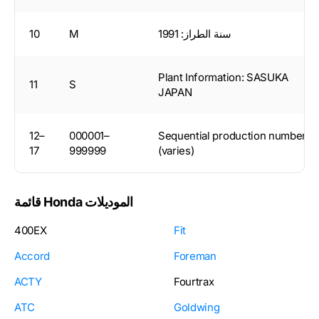
سنة الطراز: 1991
M
10
Plant Information: SASUKA
11
S
JAPAN
12–
000001–
Sequential production number
17
999999
(varies)
قائمة Honda الموديلات
400EX
Fit
Accord
Foreman
ACTY
Fourtrax
ATC
Goldwing