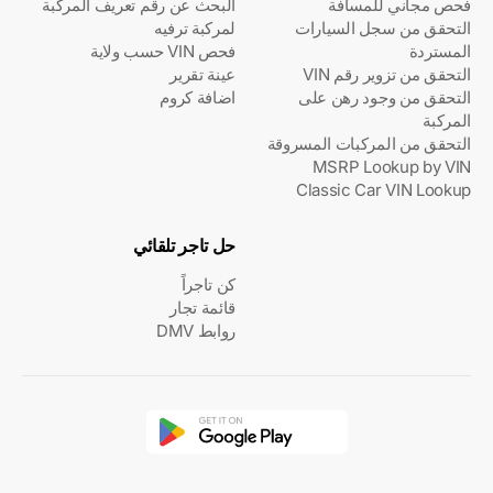
فحص مجاني للمسافة
البحث عن رقم تعريف المركبة
التحقق من سجل السيارات
لمركبة ترفيه
المستردة
فحص VIN حسب ولاية
التحقق من تزوير رقم VIN
عينة تقرير
التحقق من وجود رهن على
اضافة كروم
المركبة
التحقق من المركبات المسروقة
MSRP Lookup by VIN
Classic Car VIN Lookup
حل تاجر تلقائي
كن تاجراً
قائمة تجار
روابط DMV