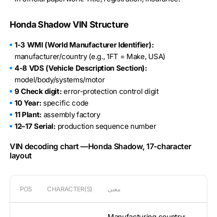
Honda Shadow VIN Structure
1-3 WMI (World Manufacturer Identifier):
manufacturer/country (e.g., 1FT = Make, USA)
4-8 VDS (Vehicle Description Section):
model/body/systems/motor
9 Check digit:
error-protection control digit
10 Year:
specific code
11 Plant:
assembly factory
12–17 Serial:
production sequence number
VIN decoding chart —Honda Shadow, 17-character
layout
معنى
CHARACTER(S)
POS
Manufacturing country: