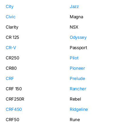
City
Jazz
Civic
Magna
Clarity
NSX
CR 125
Odyssey
CR-V
Passport
CR250
Pilot
CR80
Pioneer
CRF
Prelude
CRF 150
Rancher
CRF250R
Rebel
CRF450
Ridgeline
CRF50
Rune