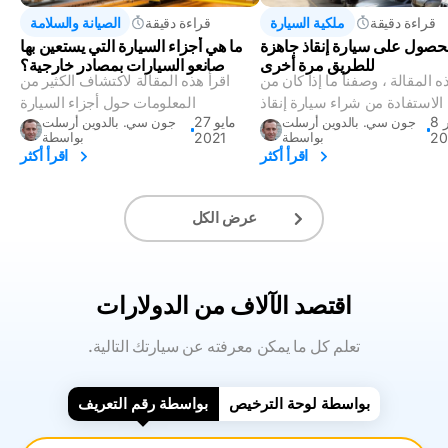
قراءة دقيقة
ملكية السيارة
قراءة دقيقة
الصيانة والسلامة
لحصول على سيارة إنقاذ جاهزة
ما هي أجزاء السيارة التي يستعين بها
للطريق مرة أخرى
صانعو السيارات بمصادر خارجية؟
 المقالة ، وصفنا ما إذا كان من
اقرأ هذه المقالة لاكتشاف الكثير من
المعلومات حول أجزاء السيارة
8 نوفمبر
27 مايو
جون سي. بالدوين أرسلت
جون سي. بالدوين أرسلت
20
بواسطة
2021
بواسطة
اقرأ أكثر
اقرأ أكثر
عرض الكل
اقتصد الآلاف من الدولارات
.تعلم كل ما يمكن معرفته عن سيارتك التالية
بواسطة لوحة الترخيص
بواسطة رقم التعريف