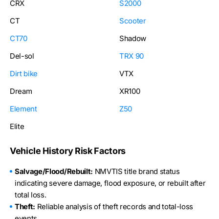
CRX
S2000
CT
Scooter
CT70
Shadow
Del-sol
TRX 90
Dirt bike
VTX
Dream
XR100
Element
Z50
Elite
Vehicle History Risk Factors
Salvage/Flood/Rebuilt:
NMVTIS title brand status
indicating severe damage, flood exposure, or rebuilt after
total loss.
Theft:
Reliable analysis of theft records and total-loss
events.