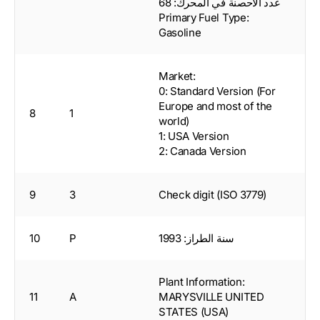
عدد الاحصنة في المحرك: 68
Primary Fuel Type:
Gasoline
Market:
0: Standard Version (For
Europe and most of the
8
1
world)
1: USA Version
2: Canada Version
9
3
Check digit (ISO 3779)
سنة الطراز: 1993
P
10
Plant Information:
11
A
MARYSVILLE UNITED
STATES (USA)