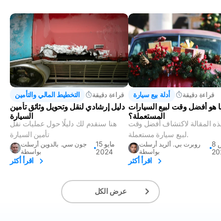
قراءة دقيقة
أدلة بيع سيارة
قراءة دقيقة
التخطيط المالي والتأمين
 هو أفضل وقت لبيع السيارات
دليل إرشادي لنقل وتحويل وثائق تأمين
المستعملة؟
السيارة
هذه المقالة لاكتشاف أفضل وقت
هنا سنقدم لك دليلًا حول عمليات نقل
لبيع سيارة مستعملة.
تأمين السيارة
8 مارس
15 مايو
روبرت بي. ألريد أرسلت
جون سي. بالدوين أرسلت
20
بواسطة
2024
بواسطة
اقرأ أكثر
اقرأ أكثر
عرض الكل