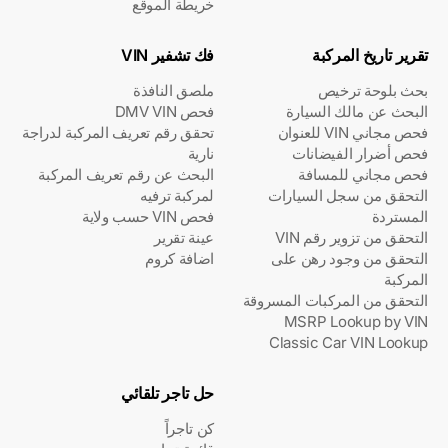
خريطة الموقع
تقرير تاريخ المركبة
فك تشفير VIN
بحث بلوحة ترخيص
ملصق النافذة
البحث عن مالك السيارة
فحص DMV VIN
فحص مجاني VIN للعنوان
تحقق رقم تعريف المركبة لدراجة
فحص أضرار الفيضانات
نارية
فحص مجاني للمسافة
البحث عن رقم تعريف المركبة
التحقق من سجل السيارات
لمركبة ترفيه
المستردة
فحص VIN حسب ولاية
التحقق من تزوير رقم VIN
عينة تقرير
التحقق من وجود رهن على
اضافة كروم
المركبة
التحقق من المركبات المسروقة
MSRP Lookup by VIN
Classic Car VIN Lookup
حل تاجر تلقائي
كن تاجراً