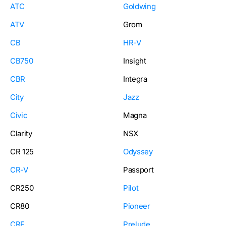
ATC
Goldwing
ATV
Grom
CB
HR-V
CB750
Insight
CBR
Integra
City
Jazz
Civic
Magna
Clarity
NSX
CR 125
Odyssey
CR-V
Passport
CR250
Pilot
CR80
Pioneer
CRF
Prelude