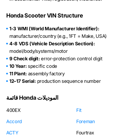
Honda Scooter VIN Structure
1-3 WMI (World Manufacturer Identifier):
manufacturer/country (e.g., 1FT = Make, USA)
4-8 VDS (Vehicle Description Section):
model/body/systems/motor
9 Check digit:
error-protection control digit
10 Year:
specific code
11 Plant:
assembly factory
12–17 Serial:
production sequence number
قائمة Honda الموديلات
400EX
Fit
Accord
Foreman
ACTY
Fourtrax