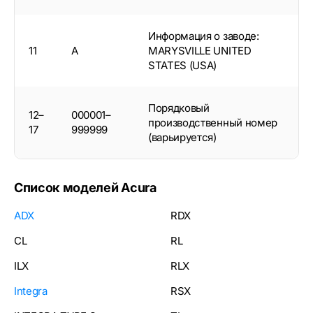
Информация о заводе:
11
A
MARYSVILLE UNITED
STATES (USA)
Порядковый
12–
000001–
производственный номер
17
999999
(варьируется)
Список моделей Acura
ADX
RDX
CL
RL
ILX
RLX
Integra
RSX