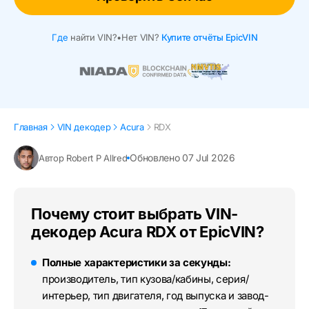
Где
найти VIN?
•
Нет VIN?
Купите отчёты EpicVIN
Главная
VIN декодер
Acura
RDX
Обновлено 07 Jul 2026
Автор Robert P Allred
Почему стоит выбрать VIN-
декодер Acura RDX от EpicVIN?
Полные характеристики за секунды:
производитель, тип кузова/кабины, серия/
интерьер, тип двигателя, год выпуска и завод-