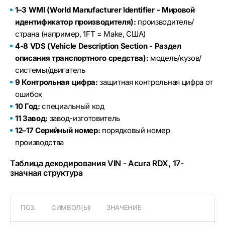
1–3 WMI (World Manufacturer Identifier - Мировой
идентификатор производителя):
производитель/
страна (например, 1FT = Make, США)
4-8 VDS (Vehicle Description Section - Раздел
описания транспортного средства):
модель/кузов/
системы/двигатель
9 Контрольная цифра:
защитная контрольная цифра от
ошибок
10 Год:
специальный код
11 Завод:
завод-изготовитель
12–17 Серийный номер:
порядковый номер
производства
Таблица декодирования VIN - Acura RDX, 17-
значная структура
ПОЗ.
СИМВОЛ(Ы)
ЗНАЧЕНИЕ