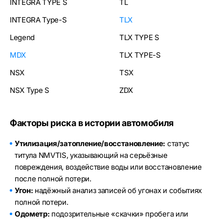
INTEGRA TYPE S
TL
INTEGRA Type-S
TLX
Legend
TLX TYPE S
MDX
TLX TYPE-S
NSX
TSX
NSX Type S
ZDX
Факторы риска в истории автомобиля
Утилизация/затопление/восстановление:
статус
титула NMVTIS, указывающий на серьёзные
повреждения, воздействие воды или восстановление
после полной потери.
Угон:
надёжный анализ записей об угонах и событиях
полной потери.
Одометр:
подозрительные «скачки» пробега или