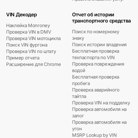
VIN Декодер
Отчет об истории
транспортного средства
Наклейка Monroney
Поиск по номерному
Проверка VIN в DMV
знаку
Проверка VIN мотоцикла
Поиск истории владения
Поиск VIN фургона
Бесплатная проверка
Проверка VIN по штату
техпаспорта по VIN
Пример отчета
Проверка повреждения
Расширение для Chrome
водой
Бесплатная проверка
пробега
Проверка аварийного
тайтла
Проверка VIN на подделку
Проверка автомобиля на
залог
Проверка автомобиля на
угон
MSRP Lookup by VIN