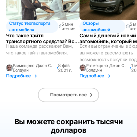
Статус техпаспорта
Обзоры
5 мин
5 м
чтение
чте
автомобиля
автомобилей
Что такое тайтл
Самый дешевый новый
транспортного средства? Все,
автомобиль, который 
Наша команда расскажет Вам,
Если вы ограничены в бю
что Вам нужно знать
купить в 2023 году
что такое тайтл автомобиля.
вы можете рассмотреть
возможность покупки поде
8 фев
1 
Размещено Джон С.
Размещено Джон С.
Болдуин
2021 г.
Болдуин
20
Подробнее
Подробнее
Посмотреть все
Вы можете сохранить тысячи
долларов