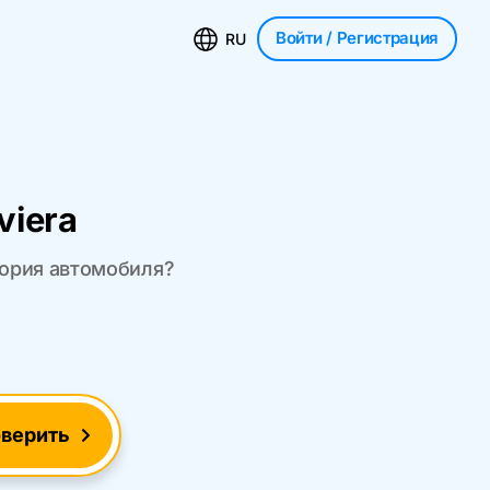
Войти
/ Регистрация
RU
viera
стория автомобиля?
верить