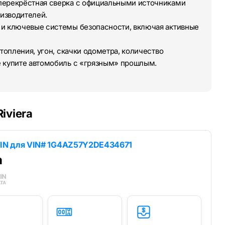
перекрёстная сверка с официальными источниками
изводителей.
 и ключевые системы безопасности, включая активные
топления, угон, скачки одометра, количество
е купите автомобиль с «грязным» прошлым.
iviera
IN для
VIN# 1G4AZ57Y2DE434671
a