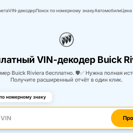
чета
VIN-декодер
Поиск по номерному знаку
Автомобили
Цена
латный VIN-декодер Buick Ri
ер Buick Riviera бесплатно. 🛡️✅ Нужна полная и
Получите расширенный отчёт в один клик.
по номерному знаку
Про
N