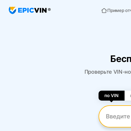
Пример от
Главная
Бесп
Проверьте VIN-ном
по VIN
Введите VI