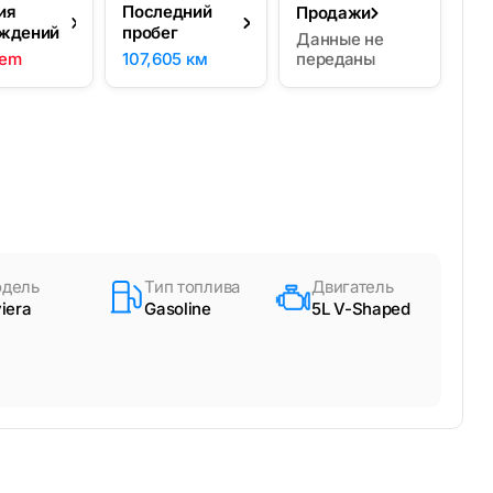
ия
Последний
Продажи
ждений
пробег
Данные не
lem
107,605 км
переданы
дель
Тип топлива
Двигатель
viera
Gasoline
5L V-Shaped