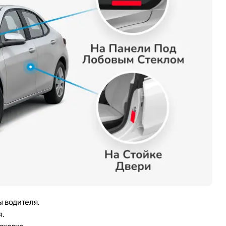
 водителя.
я.