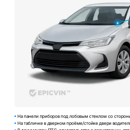
На панели приборов под лобовым стеклом со стороны
На табличке в дверном проёме/стойке двери водител