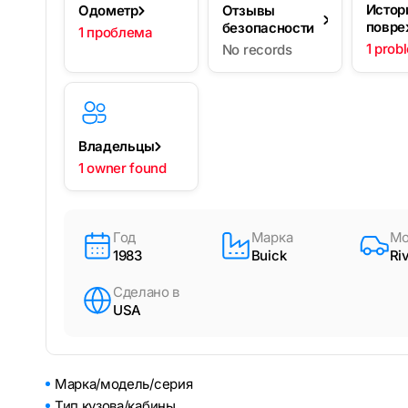
Истор
Одометр
Отзывы
повре
безопасности
1 проблема
1 prob
No records
Владельцы
1 owner found
Год
Марка
Мо
1983
Buick
Ri
Сделано в
USA
Марка/модель/серия
Тип кузова/кабины