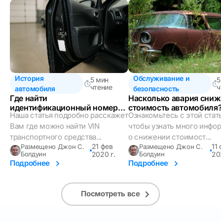
История
Обслуживание и
5 мин
5
чтение
ч
автомобиля
безопасность
Где найти
Насколько авария сниж
идентификационный номер
стоимость автомобиля
Наша статья подробно расскажет
Ознакомьтесь с этой стат
автомобиля (VIN)?
Вам где можно найти VIN
чтобы узнать много инфо
транспортного средства...
о снижении стоимост...
21 фев
11 
Размещено Джон С.
Размещено Джон С.
Болдуин
2020 г.
Болдуин
20
Подробнее
Подробнее
Посмотреть все