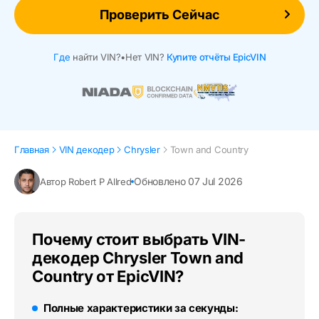
Проверить Сейчас
Где
найти VIN?
•
Нет VIN?
Купите отчёты EpicVIN
Главная
VIN декодер
Chrysler
Town and Country
Обновлено 07 Jul 2026
Автор Robert P Allred
Почему стоит выбрать VIN-
декодер Chrysler Town and
Country от EpicVIN?
Полные характеристики за секунды: