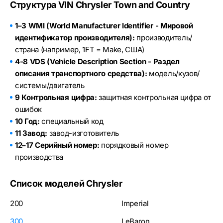
Структура VIN Chrysler Town and Country
1–3 WMI (World Manufacturer Identifier - Мировой
идентификатор производителя):
производитель/
страна (например, 1FT = Make, США)
4-8 VDS (Vehicle Description Section - Раздел
описания транспортного средства):
модель/кузов/
системы/двигатель
9 Контрольная цифра:
защитная контрольная цифра от
ошибок
10 Год:
специальный код
11 Завод:
завод-изготовитель
12–17 Серийный номер:
порядковый номер
производства
Список моделей Chrysler
200
Imperial
300
LeBaron