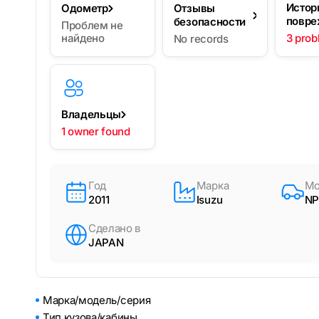
Истор
Одометр
Отзывы
повре
безопасности
Проблем не
найдено
3 prob
No records
Владельцы
1 owner found
Год
Марка
Мо
2011
Isuzu
NP
Сделано в
JAPAN
Марка/модель/серия
Тип кузова/кабины