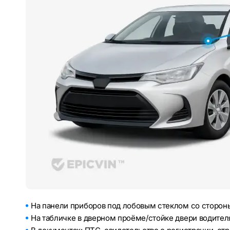
На панели приборов под лобовым стеклом со стороны
На табличке в дверном проёме/стойке двери водител