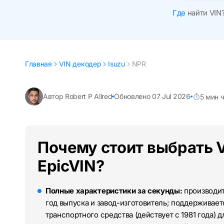
Где
найти VIN
Главная
VIN декодер
Isuzu
NPR
Автор Robert P Allred
Обновлено 07 Jul 2026
5 мин 
Почему стоит выбрать V
EpicVIN?
Полные характеристики за секунды:
производите
год выпуска и завод-изготовитель; поддерживае
транспортного средства (действует с 1981 года) д