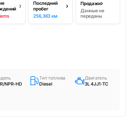
ия
Последний
Продажи
ждений
пробег
Данные не
lems
256,363 км
переданы
дель
Тип топлива
Двигатель
R/NPR-HD
Diesel
3L 4JJ1-TC