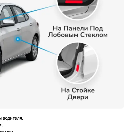
 водителя.
я.