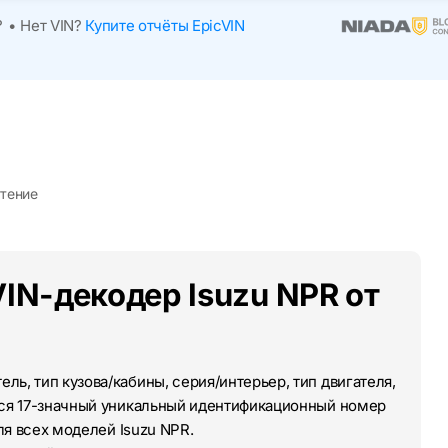
?
•
Нет VIN?
Купите отчёты EpicVIN
чтение
IN-декодер Isuzu NPR от
ль, тип кузова/кабины, серия/интерьер, тип двигателя,
тся 17-значный уникальный идентификационный номер
ля всех моделей Isuzu NPR.