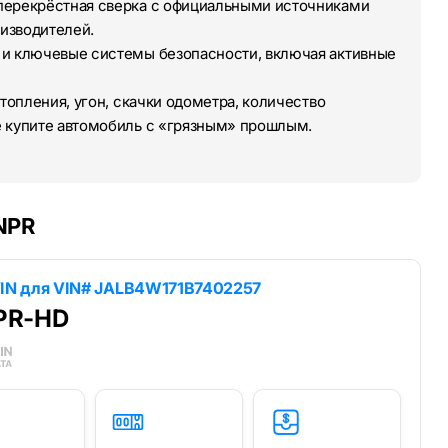
перекрёстная сверка с официальными источниками
изводителей.
 и ключевые системы безопасности, включая активные
топления, угон, скачки одометра, количество
е купите автомобиль с «грязным» прошлым.
 NPR
IN для
VIN# JALB4W171B7402257
NPR-HD