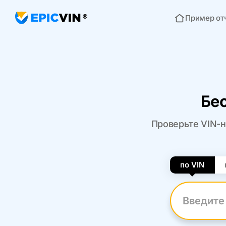
Пример от
Главная
Бе
Проверьте VIN-н
по VIN
Введите VI