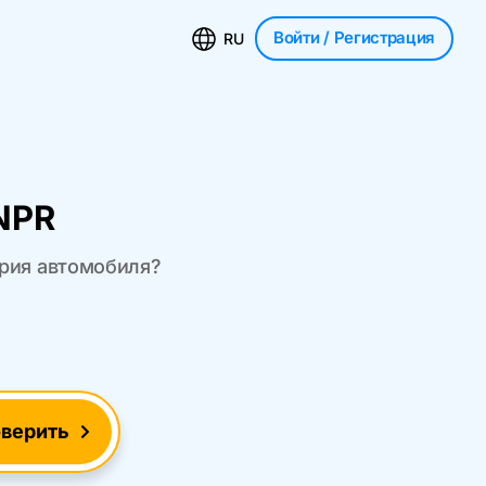
Войти
/ Регистрация
RU
NPR
ория автомобиля?
верить