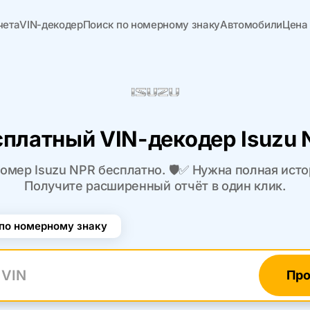
чета
VIN-декодер
Поиск по номерному знаку
Автомобили
Цена
сплатный VIN-декодер Isuzu 
омер Isuzu NPR бесплатно. 🛡️✅ Нужна полная ист
Получите расширенный отчёт в один клик.
по номерному знаку
Про
N