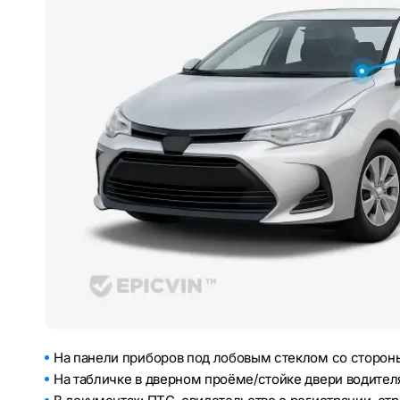
На панели приборов под лобовым стеклом со стороны
На табличке в дверном проёме/стойке двери водител