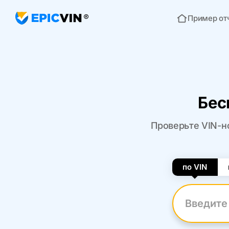
Пример от
Главная
Бес
Проверьте VIN-но
по VIN
Введите VI