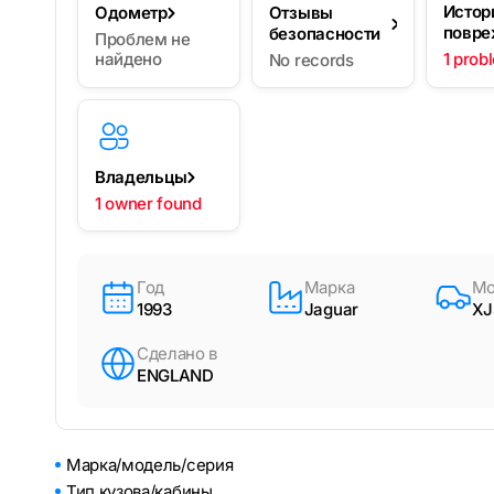
Истор
Одометр
Отзывы
повре
безопасности
Проблем не
найдено
1 prob
No records
Владельцы
1 owner found
Год
Марка
Мо
1993
Jaguar
XJ
Сделано в
ENGLAND
Марка/модель/серия
Тип кузова/кабины