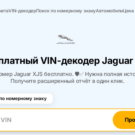
чета
VIN-декодер
Поиск по номерному знаку
Автомобили
Цена
платный VIN-декодер Jaguar
мер Jaguar XJS бесплатно. 🛡️✅ Нужна полная ис
Получите расширенный отчёт в один клик.
по номерному знаку
Про
N