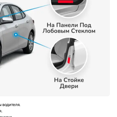
 водителя.
я.