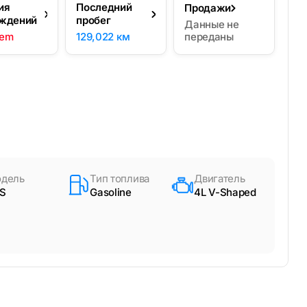
ия
Последний
Продажи
ждений
пробег
Данные не
lem
129,022 км
переданы
дель
Тип топлива
Двигатель
S
Gasoline
4L V-Shaped