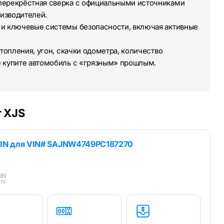
перекрёстная сверка с официальными источниками
изводителей.
 и ключевые системы безопасности, включая активные
топления, угон, скачки одометра, количество
е купите автомобиль с «грязным» прошлым.
r XJS
IN для
VIN# SAJNW4749PC187270