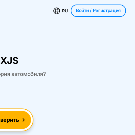
Войти
/ Регистрация
RU
 XJS
тория автомобиля?
верить