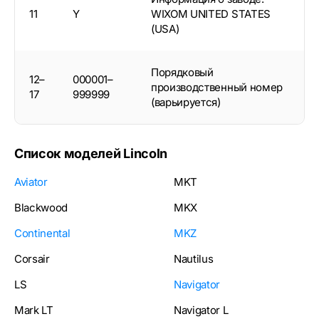
11
Y
WIXOM UNITED STATES
(USA)
Порядковый
12–
000001–
производственный номер
17
999999
(варьируется)
Список моделей Lincoln
Aviator
MKT
Blackwood
MKX
Continental
MKZ
Corsair
Nautilus
LS
Navigator
Mark LT
Navigator L