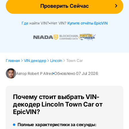
Проверить Сейчас
Где
найти VIN?
•
Нет VIN?
Купите отчёты EpicVIN
Главная
VIN декодер
Lincoln
Town Car
Обновлено 07 Jul 2026
Автор Robert P Allred
Почему стоит выбрать VIN-
декодер Lincoln Town Car от
EpicVIN?
Полные характеристики за секунды: