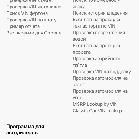
Проверка VIN в DMV
знаку
Проверка VIN мотоцикла
Поиск истории владения
Поиск VIN фургона
Бесплатная проверка
Проверка VIN по штату
техпаспорта по VIN
Пример отчета
Проверка повреждения
Расширение для Chrome
водой
Бесплатная проверка
пробега
Проверка аварийного
тайтла
Проверка VIN на подделку
Проверка автомобиля на
залог
Проверка автомобиля на
угон
MSRP Lookup by VIN
Classic Car VIN Lookup
Программа для
автодилеров