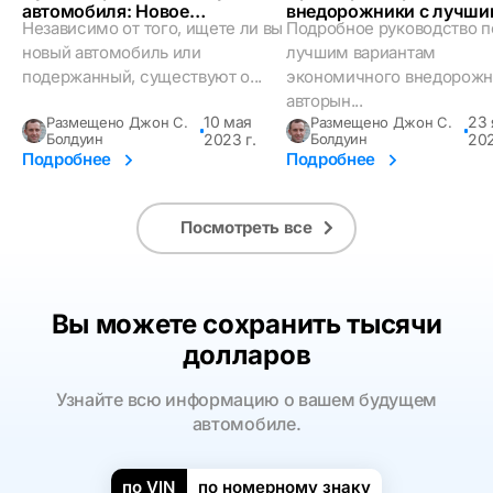
автомобиля: Новое
внедорожники с лучши
Независимо от того, ищете ли вы
Подробное руководство п
руководство
расходом топлива для
новый автомобиль или
покупки в 2023 году
лучшим вариантам
подержанный, существуют о...
экономичного внедорожн
авторын...
10 мая
23 
Размещено Джон С.
Размещено Джон С.
Болдуин
2023 г.
Болдуин
202
Подробнее
Подробнее
Посмотреть все
Вы можете сохранить тысячи
долларов
Узнайте всю информацию о вашем будущем
автомобиле.
по VIN
по номерному знаку