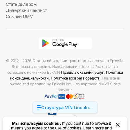
Стать дилером
Дилерский чеклист
Ссылки DMV
© 2012 - 2026 Отчеты об истории транспортных средств EpicVIN.
Все права защищены. Использование этого сайта означает
согласия с политикой EpicVIN
Правила оказания услуг
,
Политика
конфиденциальности
,
Политика возврата средств
.
This site is
owned and operated by EpicVIN Inc. - an approved NMVTIS data
provider.
Структура VIN Lincoln
Accessibility
Town Car
США
Мы используем cookies .
If you continue to browse it
means you agree to the use of cookies. Learn more and