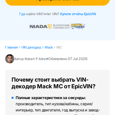
Где
найти VIN?
•
Нет VIN?
Купите отчёты EpicVIN
Главная
VIN декодер
Mack
MC
Обновлено 07 Jul 2026
Автор Robert P Allred
Почему стоит выбрать VIN-
декодер Mack MC от EpicVIN?
Полные характеристики за секунды:
производитель, тип кузова/кабины, серия/
интерьер, тип двигателя, год выпуска и завод-