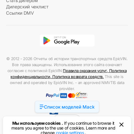
Стать дилером
Дилерский чеклист
Ссылки DMV
© 2012 - 2026 Отчеты об истории транспортных средств EpicVIN.
Все права защищены. Использование этого сайта означает
согласия с политикой EpicVIN
Правила оказания услуг
,
Политика
конфиденциальности
,
Политика возврата средств
.
This site is
owned and operated by EpicVIN Inc. - an approved NMVTIS data
provider.
Список моделей Mack
Accessibility
США
Мы используем cookies .
If you continue to browse it
means you agree to the use of cookies. Learn more and
change
cookie settings
.