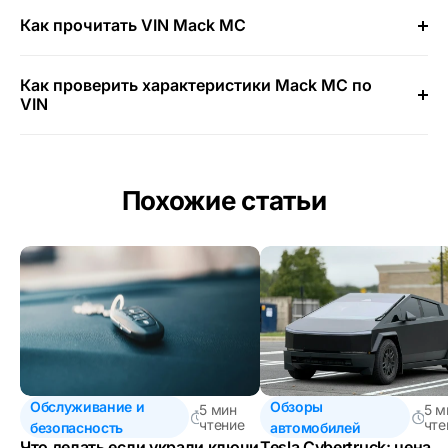
Как прочитать VIN Mack MC
Как проверить характеристики Mack MC по
VIN
Похожие статьи
Обслуживание и
Обзоры
5 мин
5 м
чтение
чте
безопасность
автомобилей
Что делать если украли ключи
Tesla Cybertruck: цена,