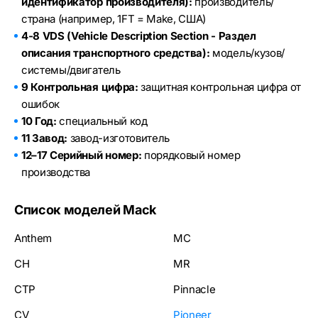
идентификатор производителя):
производитель/
страна (например, 1FT = Make, США)
4-8 VDS (Vehicle Description Section - Раздел
описания транспортного средства):
модель/кузов/
системы/двигатель
9 Контрольная цифра:
защитная контрольная цифра от
ошибок
10 Год:
специальный код
11 Завод:
завод-изготовитель
12–17 Серийный номер:
порядковый номер
производства
Список моделей Mack
Anthem
MC
CH
MR
CTP
Pinnacle
CV
Pioneer