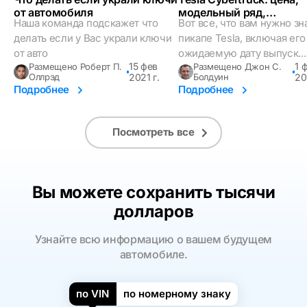
от автомобиля
модельный ряд,
Наша команда подскажет что
Вот все, что вам нужно зн
грузоподъемность и мн
делать если у Вас украли ключи
другое
пикапе Tesla, включая его
от авто
ожидаемую дату выпуск...
15 фев
1 
Размещено Роберт П.
Размещено Джон С.
Оллрэд
2021 г.
Болдуин
20
Подробнее
Подробнее
Посмотреть все
Вы можете сохранить тысячи
долларов
Узнайте всю информацию о вашем будущем
автомобиле.
по VIN
по номерному знаку