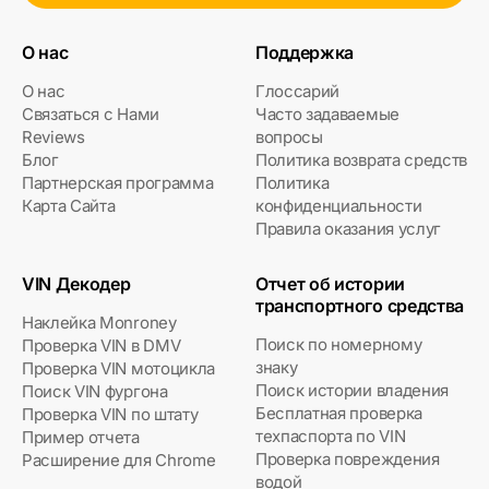
О нас
Поддержка
О нас
Глоссарий
Связаться с Нами
Часто задаваемые
Reviews
вопросы
Блог
Политика возврата средств
Партнерская программа
Политика
Карта Сайта
конфиденциальности
Правила оказания услуг
VIN Декодер
Отчет об истории
транспортного средства
Наклейка Monroney
Поиск по номерному
Проверка VIN в DMV
знаку
Проверка VIN мотоцикла
Поиск истории владения
Поиск VIN фургона
Бесплатная проверка
Проверка VIN по штату
техпаспорта по VIN
Пример отчета
Проверка повреждения
Расширение для Chrome
водой