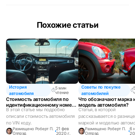
Похожие статьи
История
Советы по покупке
5 мин
чтение
автомобиля
автомобилей
Стоимость автомобиля по
Что обозначают марка 
идентификационному номеру
модель автомобиля?
В этой статье мы подробно
Статья, в которой
(VIN)
описали стоимость автомобиля
рассказывается о разниц
по VIN коду.
маркой и моделью автомо
21 фев
6 
Размещено Роберт П.
Размещено Роберт П.
Оллрэд
2020 г.
Оллрэд
20