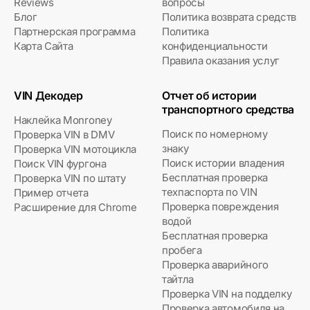
Reviews
вопросы
Блог
Политика возврата средств
Партнерская программа
Политика
Карта Сайта
конфиденциальности
Правила оказания услуг
VIN Декодер
Отчет об истории
транспортного средства
Наклейка Monroney
Поиск по номерному
Проверка VIN в DMV
знаку
Проверка VIN мотоцикла
Поиск истории владения
Поиск VIN фургона
Бесплатная проверка
Проверка VIN по штату
техпаспорта по VIN
Пример отчета
Проверка повреждения
Расширение для Chrome
водой
Бесплатная проверка
пробега
Проверка аварийного
тайтла
Проверка VIN на подделку
Проверка автомобиля на