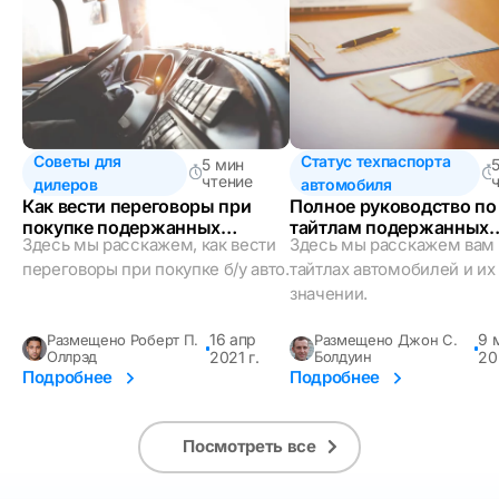
Советы для
Статус техпаспорта
5 мин
чтение
дилеров
автомобиля
Как вести переговоры при
Полное руководство по
покупке подержанных
тайтлам подержанных
Здесь мы расскажем, как вести
Здесь мы расскажем вам
автомобилей
автомобилей и их знач
переговоры при покупке б/у авто.
тайтлах автомобилей и их
значении.
16 апр
9 
Размещено Роберт П.
Размещено Джон С.
Оллрэд
2021 г.
Болдуин
20
Подробнее
Подробнее
Посмотреть все