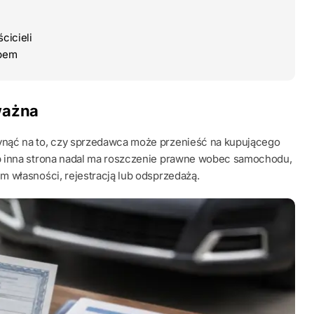
cicieli
upem
ważna
ynąć na to, czy sprzedawca może przenieść na kupującego
b inna strona nadal ma roszczenie prawne wobec samochodu,
 własności, rejestracją lub odsprzedażą.