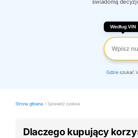
świadomą decyzję 
Według VIN
Wpisz nume
Gdzie
szukać 
Strona główna
Sprawdź zastaw
Dlaczego kupujący korzys