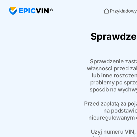
Przykładowy
Strona główna
Sprawdzen
Sprawdzenie zast
własności przed z
lub inne roszcze
problemy po sprz
sposób na wychwy
Przed zapłatą za po
na podstawi
nieuregulowanym d
Użyj numeru VIN, 