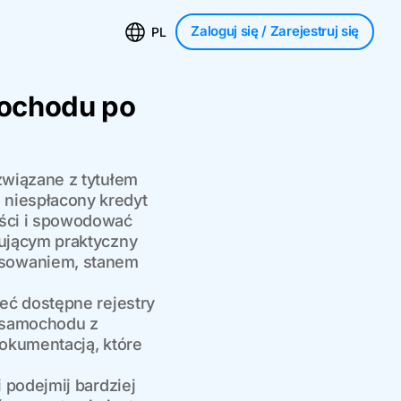
Zaloguj się
/ Zarejestruj się
PL
mochodu po
wiązane z tytułem
niespłacony kredyt
ości i spowodować
ującym praktyczny
nsowaniem, stanem
eć dostępne rejestry
 samochodu z
okumentacją, które
 podejmij bardziej