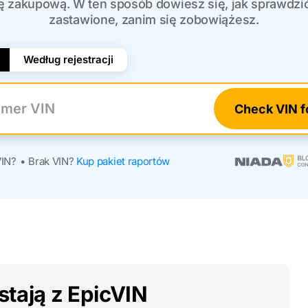
zakupową. W ten sposób dowiesz się, jak sprawdzić,
zastawione, zanim się zobowiążesz.
Według rejestracji
Check VIN f
r VIN
VIN?
•
Brak VIN?
Kup pakiet raportów
tają z EpicVIN