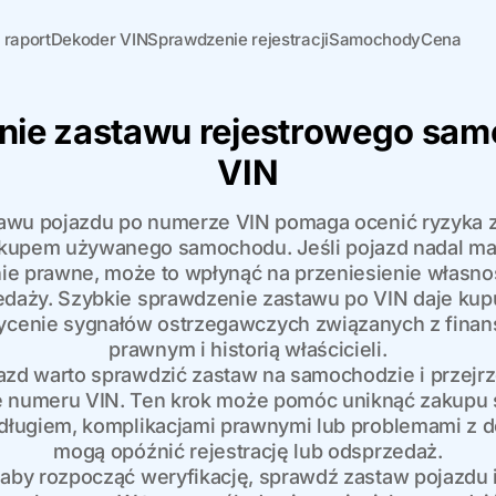
 raport
Dekoder VIN
Sprawdzenie rejestracji
Samochody
Cena
ie zastawu rejestrowego sa
VIN
awu pojazdu po numerze VIN pomaga ocenić ryzyka z
akupem używanego samochodu. Jeśli pojazd nadal ma 
nie prawne, może to wpłynąć na przeniesienie własn
edaży. Szybkie sprawdzenie zastawu po VIN daje kup
cenie sygnałów ostrzegawczych związanych z fina
prawnym i historią właścicieli.
jazd warto sprawdzić zastaw na samochodzie i przejrz
e numeru VIN. Ten krok może pomóc uniknąć zakupu
ługiem, komplikacjami prawnymi lub problemami z d
mogą opóźnić rejestrację lub odsprzedaż.
aby rozpocząć weryfikację, sprawdź zastaw pojazdu i