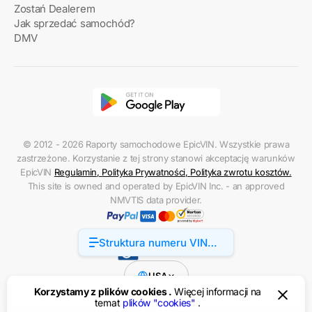
Zostań Dealerem
Jak sprzedać samochód?
DMV
© 2012 - 2026 Raporty samochodowe EpicVIN. Wszystkie prawa
zastrzeżone. Korzystanie z tej strony stanowi akceptację warunków
EpicVIN
Regulamin
,
Polityka Prywatności
,
Polityka zwrotu kosztów
.
This site is owned and operated by EpicVIN Inc. - an approved
NMVTIS data provider.
Struktura numeru VIN
Dostępność
Acura RDX
USA
Korzystamy z plików cookies .
Więcej informacji na
temat
plików "сookies"
.