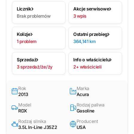
Licznik
Akcje serwisowe
Brak problemów
3 wpis
Kolizje
Ostatni przebieg
1 problem
364,141 km
Sprzedaż
Info o właścicielu
3 sprzedaż/że/ży
2+ właścicieli
Rok
Marka
2013
Acura
Model
Rodzaj paliwa
RDX
Gasoline
Rodzaj silnika
Producent
3.5L In-Line J35Z2
USA