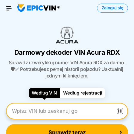
Zaloguj się
Otwórz menu
Darmowy dekoder VIN Acura RDX
Sprawdź i zweryfikuj numer VIN Acura RDX za darmo.
🛡️✅ Potrzebujesz pełnej historii pojazdu? Uaktualnij
jednym kliknięciem.
Według VIN
Według rejestracji
Wpisz numer VIN
Sprawdź teraz