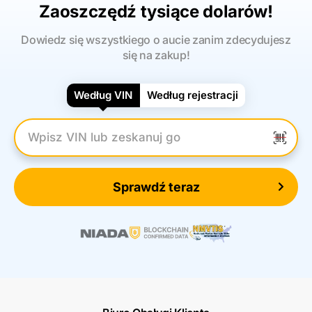
Zaoszczędź tysiące dolarów!
Dowiedz się wszystkiego o aucie zanim zdecydujesz
się na zakup!
Według VIN
Według rejestracji
Wpisz numer VIN
Sprawdź teraz