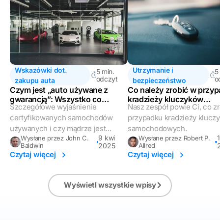
Wskazówki dot.
Utrzymanie i
5 min.
5
odczyt
o
zakupu auta
bezpieczeństwo
Czym jest „auto używane z
Co należy zrobić w przy
gwarancją”: Wszystko co
kradzieży kluczyków
Szczegółowe wyjaśnienie
Nasz zespół powie Ci, co z
musisz wiedzieć
samochodowych?
certyfikowanych samochodów
przypadku kradzieży klucz
używanych i czy mądrze jest...
samochodowych.
9 kwi
1
Wysłane przez John C.
Wysłane przez Robert P.
Baldwin
2025
Allred
Czytaj więcej
Czytaj więcej
Wyświetl wszystkie wpisy