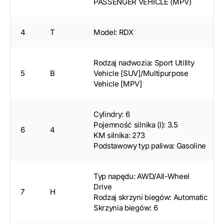
PASSENGER VEHICLE (MPV)
4
T
Model: RDX
Rodzaj nadwozia: Sport Utility
5
B
Vehicle [SUV]/Multipurpose
Vehicle [MPV]
Cylindry: 6
Pojemność silnika (l): 3.5
6
4
KM silnika: 273
Podstawowy typ paliwa: Gasoline
Typ napędu: AWD/All-Wheel
Drive
7
H
Rodzaj skrzyni biegów: Automatic
Skrzynia biegów: 6