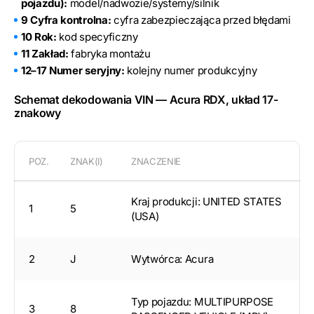
pojazdu):
model/nadwozie/systemy/silnik
9 Cyfra kontrolna:
cyfra zabezpieczająca przed błędami
10 Rok:
kod specyficzny
11 Zakład:
fabryka montażu
12–17 Numer seryjny:
kolejny numer produkcyjny
Schemat dekodowania VIN — Acura RDX, układ 17-
znakowy
POZ.
ZNAK(I)
ZNACZENIE
Kraj produkcji: UNITED STATES
1
5
(USA)
2
J
Wytwórca: Acura
Typ pojazdu: MULTIPURPOSE
3
8