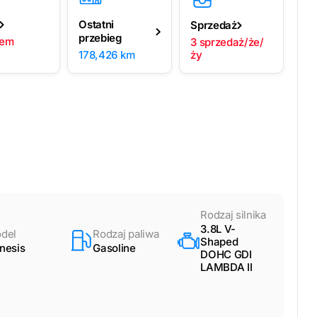
Ostatni
Sprzedaż
przebieg
lem
3 sprzedaż/że/
178,426 km
ży
Rodzaj silnika
3.8L V-
del
Rodzaj paliwa
Shaped
nesis
Gasoline
DOHC GDI
LAMBDA II