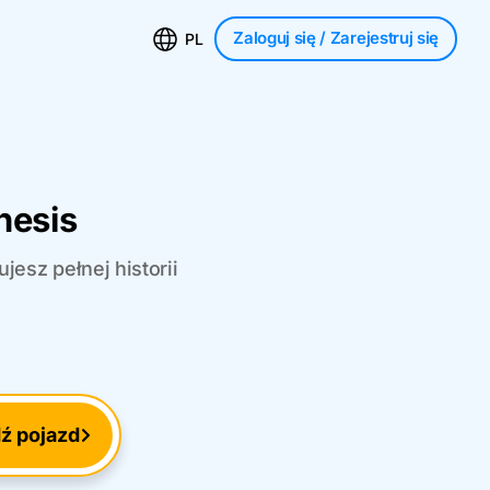
Zaloguj się
/ Zarejestruj się
PL
nesis
esz pełnej historii
ź pojazd