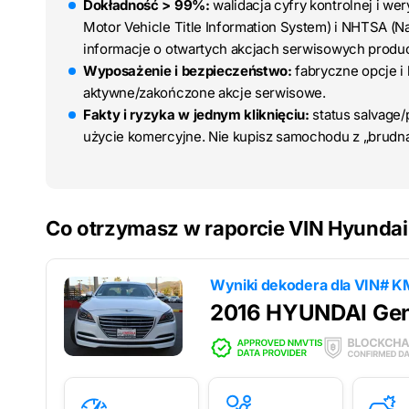
Dokładność > 99%:
walidacja cyfry kontrolnej i we
Motor Vehicle Title Information System) i NHTSA (Na
informacje o otwartych akcjach serwisowych produ
Wyposażenie i bezpieczeństwo:
fabryczne opcje i
aktywne/zakończone akcje serwisowe.
Fakty i ryzyka w jednym kliknięciu:
status salvage/p
użycie komercyjne. Nie kupisz samochodu z „brudną
Co otrzymasz w raporcie VIN Hyundai
Wyniki dekodera dla
VIN# K
2016 HYUNDAI Gen