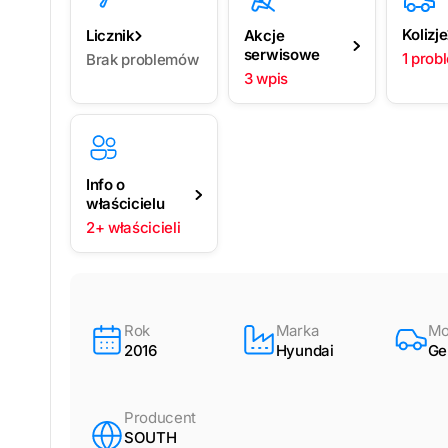
Kolizje
Licznik
Akcje
serwisowe
1 prob
Brak problemów
3 wpis
Info o
właścicielu
2+ właścicieli
Rok
Marka
Mo
2016
Hyundai
Ge
Producent
SOUTH