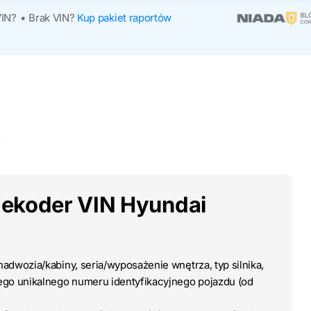
VIN?
•
Brak VIN?
Kup pakiet raportów
t
dekoder VIN Hyundai
adwozia/kabiny, seria/wyposażenie wnętrza, typ silnika,
wego unikalnego numeru identyfikacyjnego pojazdu (od