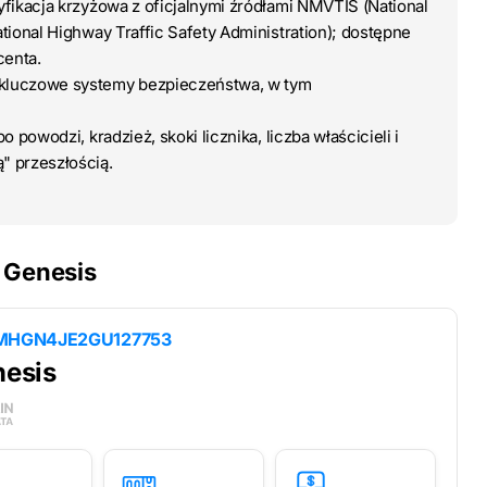
ryfikacja krzyżowa z oficjalnymi źródłami NMVTIS (National
tional Highway Traffic Safety Administration); dostępne
centa.
 kluczowe systemy bezpieczeństwa, w tym
o powodzi, kradzież, skoki licznika, liczba właścicieli i
" przeszłością.
 Genesis
MHGN4JE2GU127753
esis