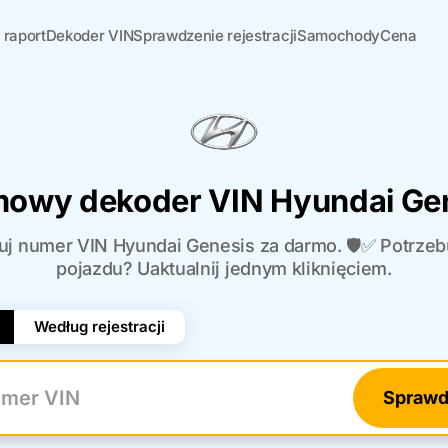
 raport
Dekoder VIN
Sprawdzenie rejestracji
Samochody
Cena
owy dekoder VIN Hyundai Ge
uj numer VIN Hyundai Genesis za darmo. 🛡️✅ Potrzebuj
pojazdu? Uaktualnij jednym kliknięciem.
Według rejestracji
Sprawd
r VIN