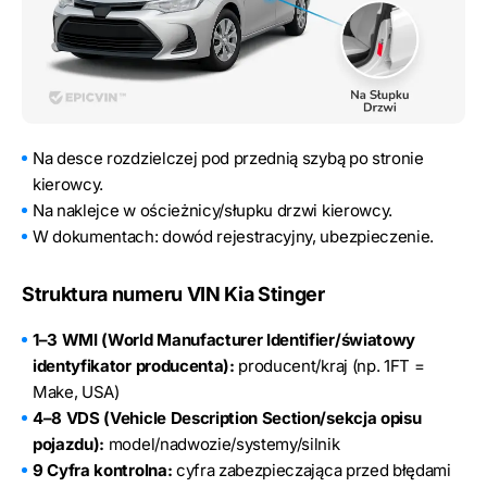
Na desce rozdzielczej pod przednią szybą po stronie
kierowcy.
Na naklejce w ościeżnicy/słupku drzwi kierowcy.
W dokumentach: dowód rejestracyjny, ubezpieczenie.
Struktura numeru VIN Kia Stinger
1–3 WMI (World Manufacturer Identifier/światowy
identyfikator producenta):
producent/kraj (np. 1FT =
Make, USA)
4–8 VDS (Vehicle Description Section/sekcja opisu
pojazdu):
model/nadwozie/systemy/silnik
9 Cyfra kontrolna:
cyfra zabezpieczająca przed błędami