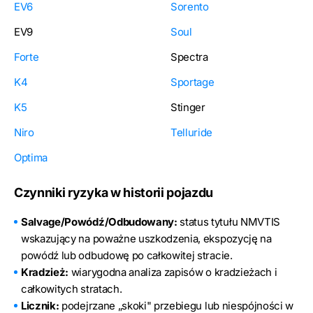
EV6
Sorento
EV9
Soul
Forte
Spectra
K4
Sportage
K5
Stinger
Niro
Telluride
Optima
Czynniki ryzyka w historii pojazdu
Salvage/Powódź/Odbudowany:
status tytułu NMVTIS
wskazujący na poważne uszkodzenia, ekspozycję na
powódź lub odbudowę po całkowitej stracie.
Kradzież:
wiarygodna analiza zapisów o kradzieżach i
całkowitych stratach.
Licznik:
podejrzane „skoki" przebiegu lub niespójności w