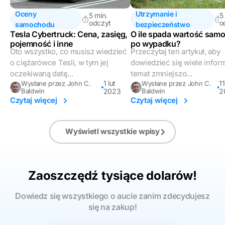
Oceny
Utrzymanie i
5 min.
5
odczyt
o
samochodu
bezpieczeństwo
Tesla Cybertruck: Cena, zasięg,
O ile spada wartość sam
pojemność i inne
po wypadku?
Oto wszystko, co musisz wiedzieć
Przeczytaj ten artykuł, aby
o ciężarówce Tesli, w tym jej
dowiedzieć się wiele inform
oczekiwaną datę...
temat zmniejszo...
1 lut
1
Wysłane przez John C.
Wysłane przez John C.
Baldwin
2023
Baldwin
2
Czytaj więcej
Czytaj więcej
Wyświetl wszystkie wpisy
Zaoszczędź tysiące dolarów!
Dowiedz się wszystkiego o aucie zanim zdecydujesz
się na zakup!