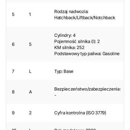
Rodzaj nadwozia:
5
1
Hatchback/Liftback/Notchback
Cylindry: 4
Pojemność silnika (l): 2
6
5
KM silnika: 252
Podstawowy typ paliwa: Gasoline
7
L
Typ: Base
Bezpieczeństwo/zabezpieczenia:
8
A
-
9
2
Cyfra kontrolna (ISO 3779)