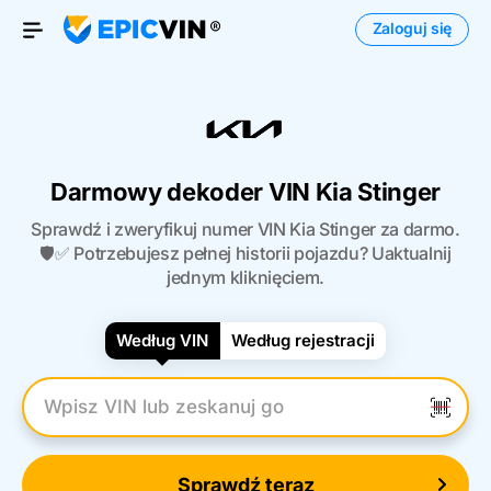
Zaloguj się
Otwórz menu
Darmowy dekoder VIN Kia Stinger
Sprawdź i zweryfikuj numer VIN Kia Stinger za darmo.
🛡️✅ Potrzebujesz pełnej historii pojazdu? Uaktualnij
jednym kliknięciem.
Według VIN
Według rejestracji
Wpisz numer VIN
Sprawdź teraz