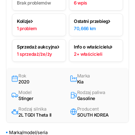
Brak problemów
6 wpis
Kolizje
Ostatni przebieg
1 problem
70,666 km
Sprzedaż aukcyjna
Info o właścicielu
1 sprzedaż/że/ży
2+ właścicieli
Rok
Marka
2020
Kia
Model
Rodzaj paliwa
Stinger
Gasoline
Rodzaj silnika
Producent
2L TGDI Theta II
SOUTH KOREA
Marka/model/seria