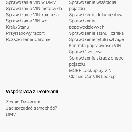
Sprawdzanie VIN w DMV
Sprawdzenie właścicieli
Sprawdzanie VIN motocykla
pojazdu
Sprawdzanie VIN kampera
Sprawdzenie dokumentów
Sprawdzanie VIN wg
Sprawdzenie
Kraju/Stanu
popowodziowych
Przykładowy raport
Sprawdzenie stanu licznika
Rozszerzenie Chrome
Sprawdzenie tytułu salvage
Kontrola poprawności VIN
Sprawdź zastaw
Sprawdzenie skradzionego
pojazdu
MSRP Lookup by VIN
Classic Car VIN Lookup
Współpraca z Dealerami
Zostań Dealerem
Jak sprzedać samochód?
DMV