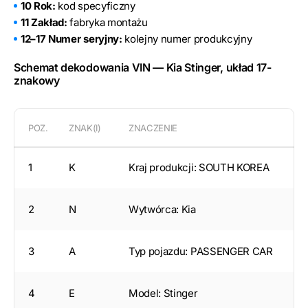
10 Rok:
kod specyficzny
11 Zakład:
fabryka montażu
12–17 Numer seryjny:
kolejny numer produkcyjny
Schemat dekodowania VIN — Kia Stinger, układ 17-
znakowy
POZ.
ZNAK(I)
ZNACZENIE
1
K
Kraj produkcji: SOUTH KOREA
2
N
Wytwórca: Kia
3
A
Typ pojazdu: PASSENGER CAR
4
E
Model: Stinger