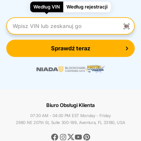
Według VIN
Według rejestracji
Wpisz numer VIN
Sprawdź teraz
Biuro Obsługi Klienta
07:30 AM - 04:00 PM EST Monday - Friday
2980 NE 207th St, Suite 300-189, Aventura, FL 33180, USA
Facebook
Instagram
Youtube
Pinterest
Twitter