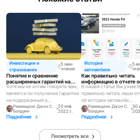
Инвестиции и
История
5 мин
5 м
чтение
чте
страхование
автомобиля
Понятие и сравнение
Как правильно читать
расширенных гарантий на
информацию в отчете о
Хотя мы не хотим говорить вам,
В нашей статье Вы узнаете
автомобили
истории автомобиля?
является ли получение гарантии
правильно читать наши от
на подержанный а...
об истории автомоби...
20 янв
30 
Размещено Джон С.
Размещено Джон С.
Болдуин
2022 г.
Болдуин
202
Подробнее
Подробнее
Посмотреть все