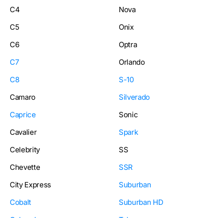
C4
Nova
C5
Onix
C6
Optra
C7
Orlando
C8
S-10
Camaro
Silverado
Caprice
Sonic
Cavalier
Spark
Celebrity
SS
Chevette
SSR
City Express
Suburban
Cobalt
Suburban HD