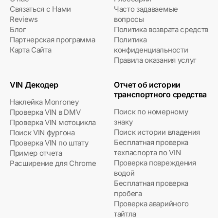
Связаться с Нами
Часто задаваемые
Reviews
вопросы
Блог
Политика возврата средств
Партнерская программа
Политика
Карта Сайта
конфиденциальности
Правила оказания услуг
VIN Декодер
Отчет об истории
транспортного средства
Наклейка Monroney
Поиск по номерному
Проверка VIN в DMV
знаку
Проверка VIN мотоцикла
Поиск истории владения
Поиск VIN фургона
Бесплатная проверка
Проверка VIN по штату
техпаспорта по VIN
Пример отчета
Проверка повреждения
Расширение для Chrome
водой
Бесплатная проверка
пробега
Проверка аварийного
тайтла