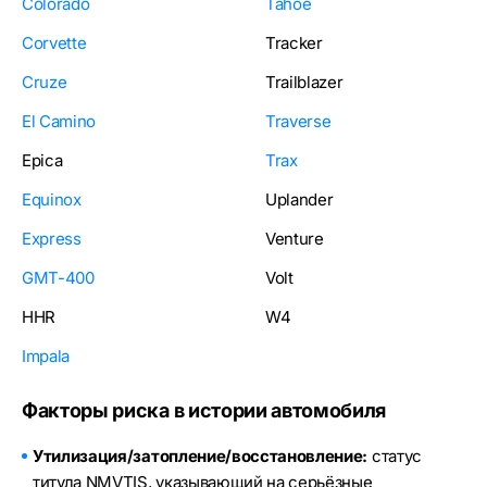
Colorado
Tahoe
Corvette
Tracker
Cruze
Trailblazer
El Camino
Traverse
Epica
Trax
Equinox
Uplander
Express
Venture
GMT-400
Volt
HHR
W4
Impala
Факторы риска в истории автомобиля
Утилизация/затопление/восстановление:
статус
титула NMVTIS, указывающий на серьёзные