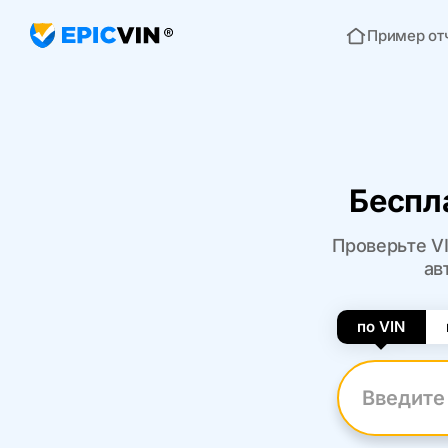
Пример от
Главная
Беспл
Проверьте VI
ав
по VIN
Введите VI