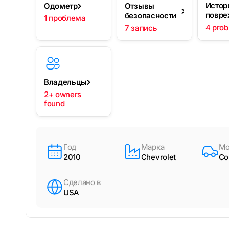
Истор
Одометр
Отзывы
повре
безопасности
1 проблема
4 pro
7 запись
Владельцы
2+ owners
found
Год
Марка
Мо
2010
Chevrolet
Co
Сделано в
USA