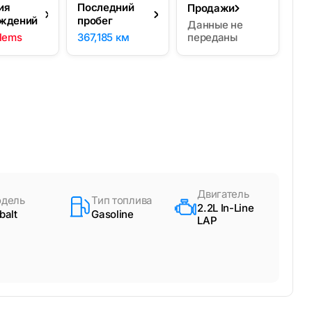
ия
Последний
Продажи
ждений
пробег
Данные не
blems
367,185 км
переданы
Двигатель
дель
Тип топлива
2.2L In-Line
balt
Gasoline
LAP