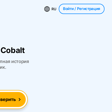
Войти
/ Регистрация
RU
Cobalt
олная история
ик.
верить