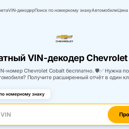
чета
VIN-декодер
Поиск по номерному знаку
Автомобили
Цена
атный VIN-декодер Chevrolet 
N-номер Chevrolet Cobalt бесплатно. 🛡️✅ Нужна п
томобиля? Получите расширенный отчёт в один кл
по номерному знаку
Про
N