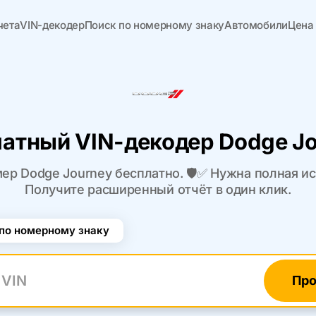
чета
VIN-декодер
Поиск по номерному знаку
Автомобили
Цена
атный VIN-декодер Dodge J
ер Dodge Journey бесплатно. 🛡️✅ Нужна полная и
Получите расширенный отчёт в один клик.
по номерному знаку
Про
N