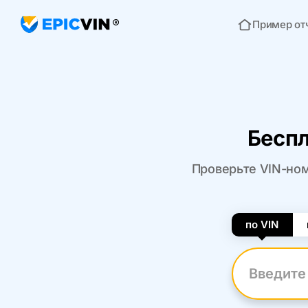
Пример от
Главная
Беспл
Проверьте VIN-ном
по VIN
Введите VI