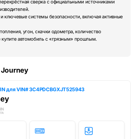
перекрёстная сверка с официальными источниками
изводителей.
 и ключевые системы безопасности, включая активные
топления, угон, скачки одометра, количество
е купите автомобиль с «грязным» прошлым.
 Journey
IN для
VIN# 3C4PDCBGXJT525943
ney