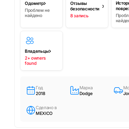
Истор
Одометр
Отзывы
повре
безопасности
Проблем не
найдено
Пробл
8 запись
найде
Владельцы
2+ owners
found
Год
Марка
Мо
2018
Dodge
Jo
Сделано в
MEXICO