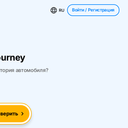
Войти
/ Регистрация
RU
ourney
стория автомобиля?
верить