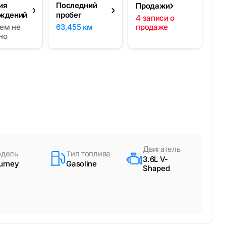
ия
Последний
Продажи
ждений
пробег
4 записи о
ем не
63,455 км
продаже
но
Двигатель
дель
Тип топлива
3.6L V-
urney
Gasoline
Shaped