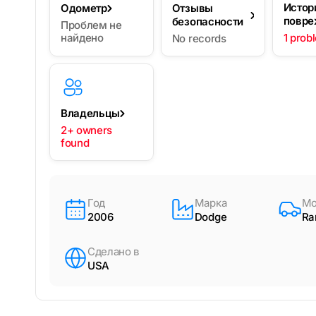
Истор
Одометр
Отзывы
повре
безопасности
Проблем не
найдено
1 prob
No records
Владельцы
2+ owners
found
Год
Марка
Мо
2006
Dodge
R
Сделано в
USA