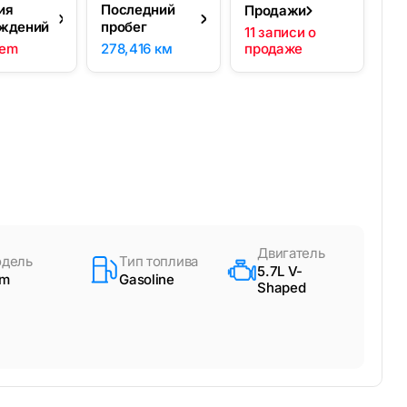
ия
Последний
Продажи
ждений
пробег
11 записи о
lem
278,416 км
продаже
Двигатель
дель
Тип топлива
5.7L V-
am
Gasoline
Shaped