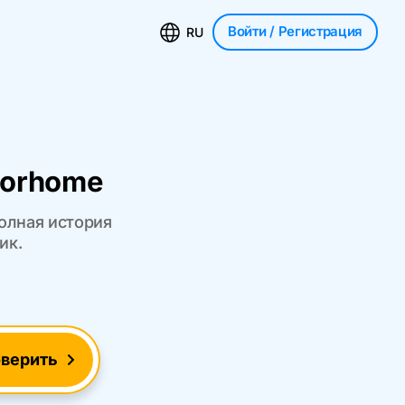
Войти
/ Регистрация
RU
torhome
олная история
ик.
верить