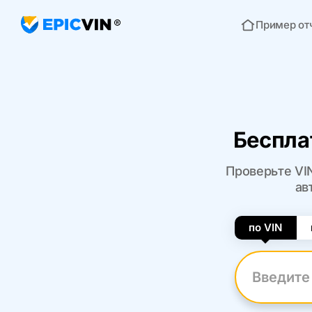
Пример от
Главная
Беспла
Проверьте VI
ав
по VIN
Введите VI