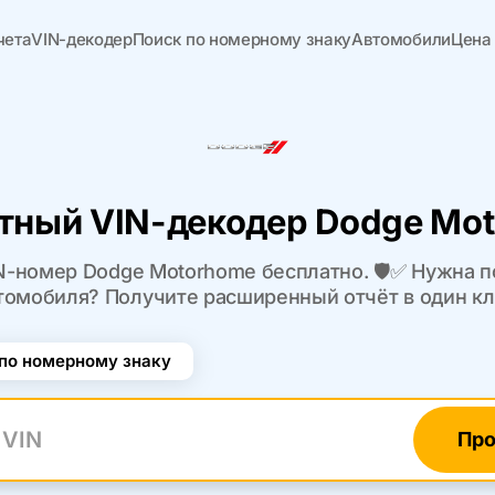
чета
VIN-декодер
Поиск по номерному знаку
Автомобили
Цена
тный VIN-декодер Dodge Mo
N-номер Dodge Motorhome бесплатно. 🛡️✅ Нужна п
томобиля? Получите расширенный отчёт в один кл
по номерному знаку
Про
N