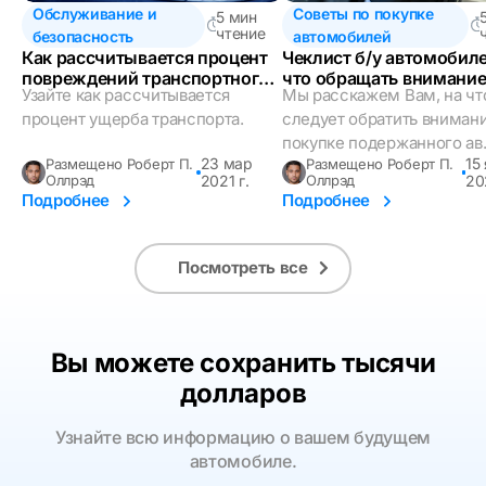
Обслуживание и
Советы по покупке
5 мин
чтение
безопасность
автомобилей
Как рассчитывается процент
Чеклист б/у автомобиле
повреждений транспортного
что обращать внимани
Узайте как рассчитывается
Мы расскажем Вам, на чт
средства?
процент ущерба транспорта.
следует обратить вниман
покупке подержанного ав.
23 мар
15
Размещено Роберт П.
Размещено Роберт П.
Оллрэд
2021 г.
Оллрэд
20
Подробнее
Подробнее
Посмотреть все
Вы можете сохранить тысячи
долларов
Узнайте всю информацию о вашем будущем
автомобиле.