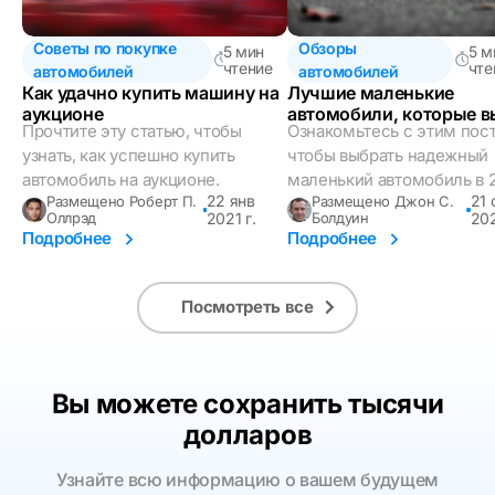
Советы по покупке
Обзоры
5 мин
5 м
чтение
чте
автомобилей
автомобилей
Как удачно купить машину на
Лучшие маленькие
аукционе
автомобили, которые в
Прочтите эту статью, чтобы
Ознакомьтесь с этим пос
можете купить в 2023 г
узнать, как успешно купить
чтобы выбрать надежный
автомобиль на аукционе.
маленький автомобиль в 2
22 янв
21 
Размещено Роберт П.
Размещено Джон С.
Оллрэд
2021 г.
Болдуин
202
Подробнее
Подробнее
Посмотреть все
Вы можете сохранить тысячи
долларов
Узнайте всю информацию о вашем будущем