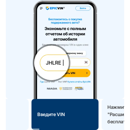
Нажмите
Введите VIN
"Расшифр
бесплатн