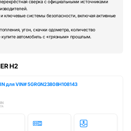
перекрёстная сверка с официальными источниками
изводителей.
 и ключевые системы безопасности, включая активные
топления, угон, скачки одометра, количество
е купите автомобиль с «грязным» прошлым.
MER H2
IN для
VIN# 5GRGN23808H108143