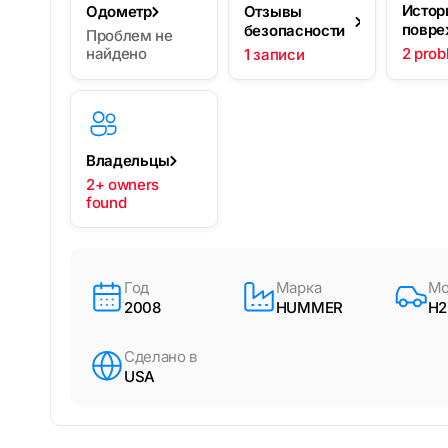
Истор
Одометр
Отзывы
повре
безопасности
Проблем не
найдено
2 prob
1 записи
Владельцы
2+ owners
found
Год
Марка
Мо
2008
HUMMER
H2
Сделано в
USA