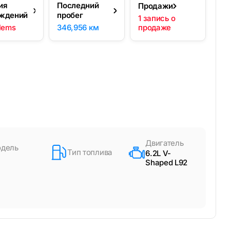
ия
Последний
Продажи
ждений
пробег
1 запись о
lems
346,956 км
продаже
Двигатель
дель
Тип топлива
6.2L V-
Shaped L92