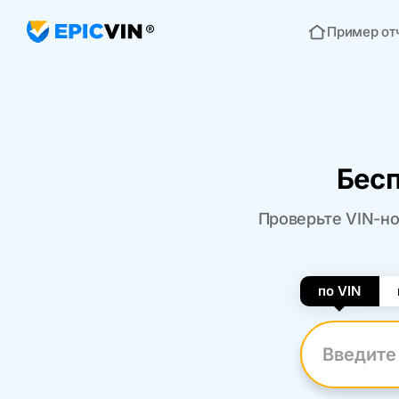
Пример от
Главная
Бес
Проверьте VIN-но
по VIN
Введите VI