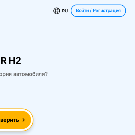
Войти
/ Регистрация
RU
R H2
тория автомобиля?
верить