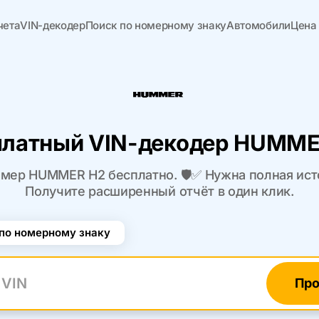
чета
VIN-декодер
Поиск по номерному знаку
Автомобили
Цена
платный VIN-декодер HUMME
мер HUMMER H2 бесплатно. 🛡️✅ Нужна полная ис
Получите расширенный отчёт в один клик.
по номерному знаку
Про
N