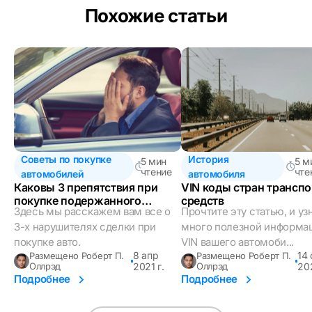
Похожие статьи
Советы по покупке
История
5 мин
5 м
чтение
чте
автомобилей
автомобиля
Каковы 3 препятствия при
VIN коды стран трансп
покупке подержанного
средств
Здесь мы расскажем вам все о
Прочтите эту статью, и уз
автомобиля?
3-х нарушителях сделки при
много полезной информа
покупке авто.
VIN вашего автомоби...
8 апр
14 
Размещено Роберт П.
Размещено Роберт П.
Оллрэд
2021 г.
Оллрэд
202
Подробнее
Подробнее