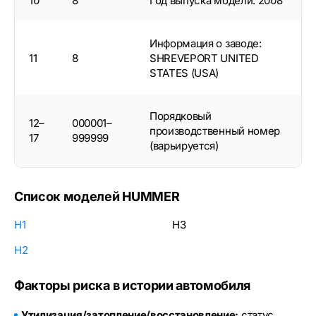
10
8
Год выпуска модели: 2008
Информация о заводе:
11
8
SHREVEPORT UNITED
STATES (USA)
Порядковый
12–
000001–
производственный номер
17
999999
(варьируется)
Список моделей HUMMER
H1
H3
H2
Факторы риска в истории автомобиля
Утилизация/затопление/восстановление:
статус