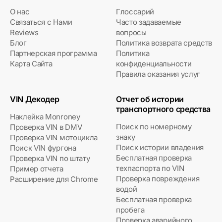
О нас
Глоссарий
Связаться с Нами
Часто задаваемые
Reviews
вопросы
Блог
Политика возврата средств
Партнерская программа
Политика
Карта Сайта
конфиденциальности
Правила оказания услуг
VIN Декодер
Отчет об истории
транспортного средства
Наклейка Monroney
Поиск по номерному
Проверка VIN в DMV
знаку
Проверка VIN мотоцикла
Поиск истории владения
Поиск VIN фургона
Бесплатная проверка
Проверка VIN по штату
техпаспорта по VIN
Пример отчета
Проверка повреждения
Расширение для Chrome
водой
Бесплатная проверка
пробега
Проверка аварийного