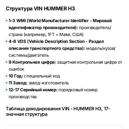
Структура VIN HUMMER H3
1–3 WMI (World Manufacturer Identifier - Мировой
идентификатор производителя):
производитель/
страна (например, 1FT = Make, США)
4-8 VDS (Vehicle Description Section - Раздел
описания транспортного средства):
модель/кузов/
системы/двигатель
9 Контрольная цифра:
защитная контрольная цифра от
ошибок
10 Год:
специальный код
11 Завод:
завод-изготовитель
12–17 Серийный номер:
порядковый номер
производства
Таблица декодирования VIN - HUMMER H3, 17-
значная структура