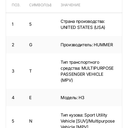
ПОЗ.
СИМВОЛ(Ы)
ЗНАЧЕНИЕ
Страна производства:
1
5
UNITED STATES (USA)
2
G
Производитель: HUMMER
Тип транспортного
средства: MULTIPURPOSE
3
T
PASSENGER VEHICLE
(MPV)
4
E
Модель: H3
Тип кузова: Sport Utility
5
N
Vehicle [SUV]/Multipurpose
Vehicle [MPV]