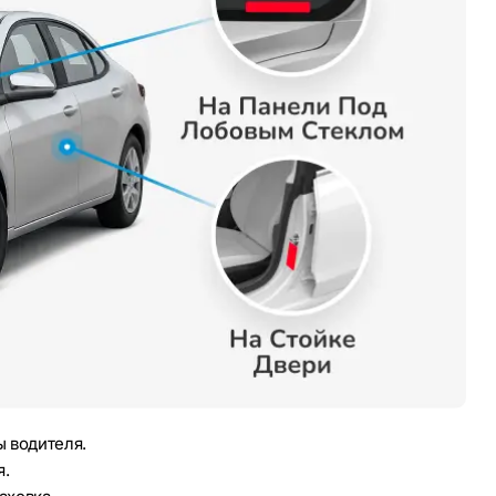
 водителя.
я.