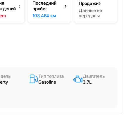
ия
Последний
Продажи
ждений
пробег
Данные не
lem
103,464 км
переданы
дель
Тип топлива
Двигатель
berty
Gasoline
3.7L