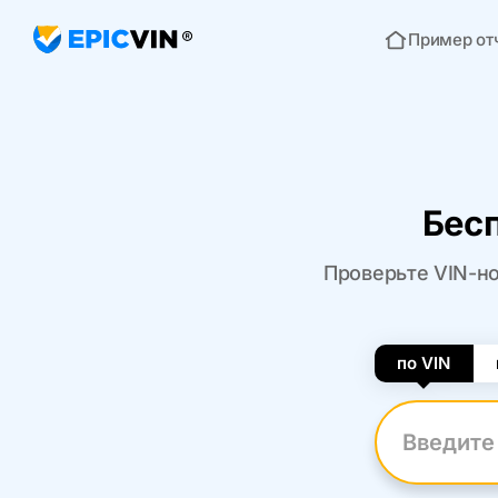
Пример от
Главная
Бесп
Проверьте VIN-но
по VIN
Введите VI