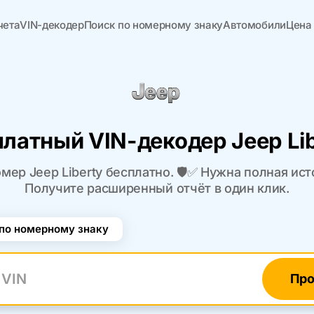
чета
VIN-декодер
Поиск по номерному знаку
Автомобили
Цена
латный VIN-декодер Jeep Li
мер Jeep Liberty бесплатно. 🛡️✅ Нужна полная ис
Получите расширенный отчёт в один клик.
по номерному знаку
Про
N