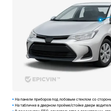
На панели приборов под лобовым стеклом со стороны
На табличке в дверном проёме/стойке двери водител