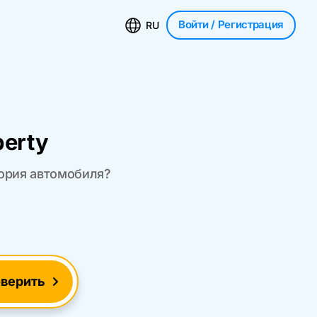
Войти
/ Регистрация
RU
berty
тория автомобиля?
верить