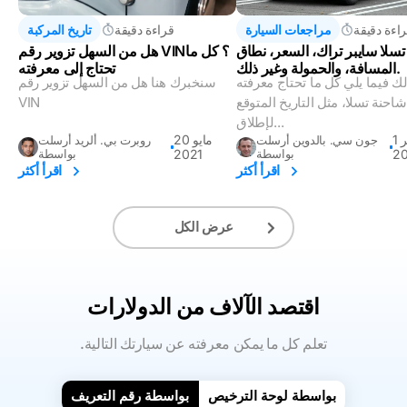
اءة دقيقة
مراجعات السيارة
قراءة دقيقة
تاريخ المركبة
تسلا سايبر تراك، السعر، نطاق
هل من السهل تزوير رقم VIN؟ كل ما
المسافة، والحمولة وغير ذلك.
تحتاج إلى معرفته
ك فيما يلي كل ما تحتاج معرفته
سنخبرك هنا هل من السهل تزوير رقم
احنة تسلا، مثل التاريخ المتوقع
VIN
لإطلاق...
1 فبراير
20 مايو
جون سي. بالدوين أرسلت
روبرت بي. ألريد أرسلت
2
بواسطة
2021
بواسطة
اقرأ أكثر
اقرأ أكثر
عرض الكل
اقتصد الآلاف من الدولارات
.تعلم كل ما يمكن معرفته عن سيارتك التالية
بواسطة لوحة الترخيص
بواسطة رقم التعريف