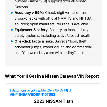
number (since 1981) supported for all Nissan
Caravan.
Accuracy > 99%:
Check-digit validation and
cross-checks with official NMVTIS and NHTSA
sources; open manufacturer recalls available.
Equipment & safety:
Factory options and key
safety systems, including active/closed recalls.
One-click facts & risks:
Salvage/flood, theft,
odometer jumps, owner count, and commercial
use. You won’t buy a car with a “dirty” past.
What You’ll Get in a Nissan Caravan VIN Report
نتائج فك تشفير رقم تعريف السيارة (VIN) لـ
VIN# 1N6AA1ED9PN107562
2023 NISSAN Titan