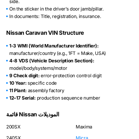
side.
On the sticker in the driver’s door jamb/pillar.
In documents: Title, registration, insurance.
Nissan Caravan VIN Structure
1-3 WMI (World Manufacturer Identifier):
manufacturer/country (e.g., 1FT = Make, USA)
4-8 VDS (Vehicle Description Section):
model/body/systems/motor
9 Check digit:
error-protection control digit
10 Year:
specific code
11 Plant:
assembly factory
12–17 Serial:
production sequence number
قائمة Nissan الموديلات
200SX
Maxima
240SX
Micra