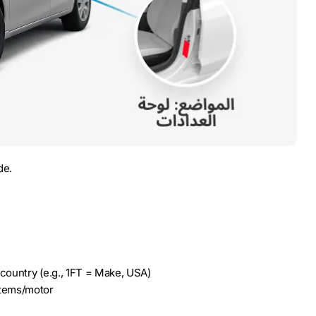
de.
ountry (e.g., 1FT = Make, USA)
tems/motor