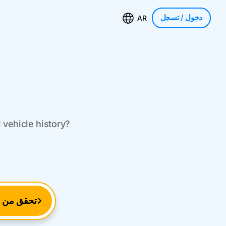
دخول
/ تسجل
AR
 vehicle history?
تحقق من ر