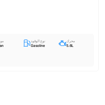
محرك
نوع الوقود
مود
tan
Gasoline
5.6L