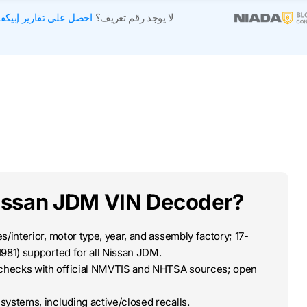
لا يوجد رقم تعريف؟
احصل على تقارير إبيكف
issan JDM VIN Decoder?
/interior, motor type, year, and assembly factory; 17-
1981) supported for all Nissan JDM.
-checks with official NMVTIS and NHTSA sources; open
systems, including active/closed recalls.