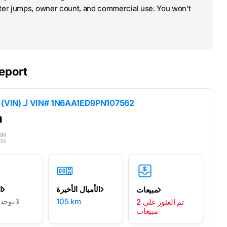
ter jumps, owner count, and commercial use. You won’t
eport
VIN# 1N6AA1ED9PN107562
نتائج فك تشفير رقم تعريف السيارة (VIN) لـ
n
الأميال الأخيرة
ا
مبيعات
105 km
لا توج
2 تم العثور على
مبيعات