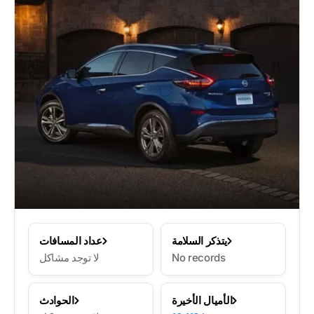
يتذكر السلامة
عداد المسافات
No records
لا توجد مشاكل
الأميال الأخيرة
الحوادث