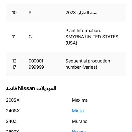
سنة الطراز: 2023
P
10
Plant Information:
11
C
SMYRNA UNITED STATES
(USA)
12–
000001–
Sequential production
17
999999
number (varies)
قائمة Nissan الموديلات
200SX
Maxima
240SX
Micra
240Z
Murano
280ZX
Navara