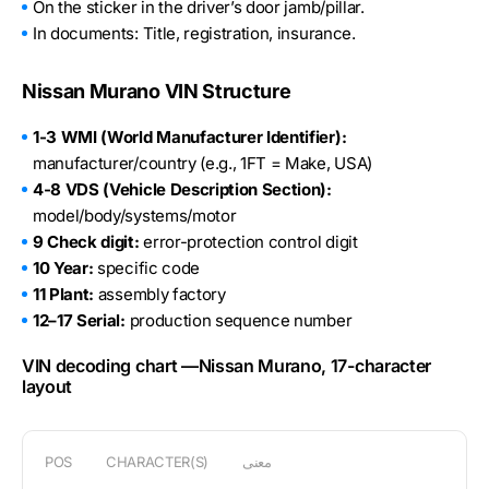
On the sticker in the driver’s door jamb/pillar.
In documents: Title, registration, insurance.
Nissan Murano VIN Structure
1-3 WMI (World Manufacturer Identifier):
manufacturer/country (e.g., 1FT = Make, USA)
4-8 VDS (Vehicle Description Section):
model/body/systems/motor
9 Check digit:
error-protection control digit
10 Year:
specific code
11 Plant:
assembly factory
12–17 Serial:
production sequence number
VIN decoding chart —Nissan Murano, 17-character
layout
معنى
CHARACTER(S)
POS