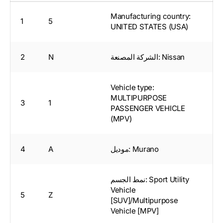
Manufacturing country:
1
5
UNITED STATES (USA)
الشركة المصنعة: Nissan
N
2
Vehicle type:
MULTIPURPOSE
3
1
PASSENGER VEHICLE
(MPV)
موديل: Murano
A
4
نمط الجسم: Sport Utility
Vehicle
5
Z
[SUV]/Multipurpose
Vehicle [MPV]