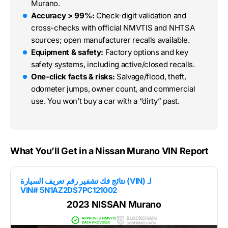
Murano.
Accuracy > 99%:
Check-digit validation and
cross-checks with official NMVTIS and NHTSA
sources; open manufacturer recalls available.
Equipment & safety:
Factory options and key
safety systems, including active/closed recalls.
One-click facts & risks:
Salvage/flood, theft,
odometer jumps, owner count, and commercial
use. You won’t buy a car with a “dirty” past.
What You’ll Get in a Nissan Murano VIN Report
نتائج فك تشفير رقم تعريف السيارة (VIN) لـ
VIN# 5N1AZ2DS7PC121002
2023 NISSAN Murano