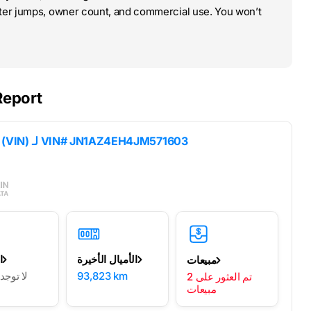
ter jumps, owner count, and commercial use. You won’t
Report
VIN# JN1AZ4EH4JM571603
نتائج فك تشفير رقم تعريف السيارة (VIN) لـ
Z
الأميال الأخيرة
ا
مبيعات
93,823 km
لا توج
2 تم العثور على
مبيعات