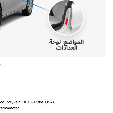
de.
ountry (e.g., 1FT = Make, USA)
tems/motor