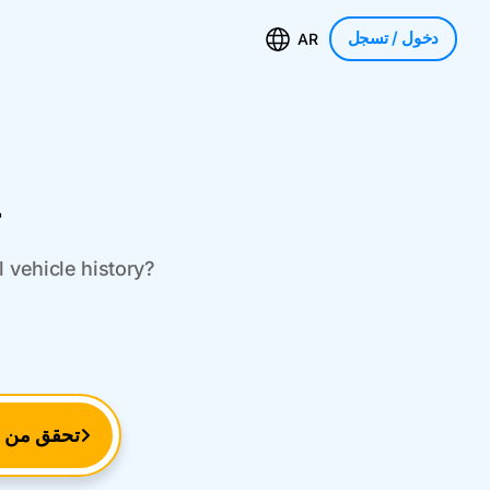
دخول
/ تسجل
AR
r
 vehicle history?
تحقق من ر