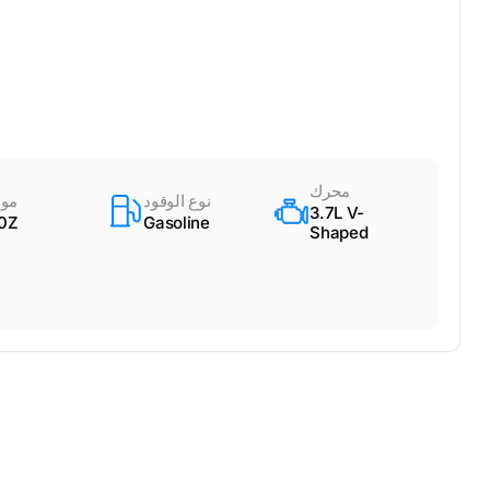
محرك
نوع الوقود
مود
3.7L V-
0Z
Gasoline
Shaped