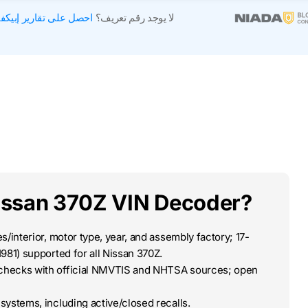
لا يوجد رقم تعريف؟
احصل على تقارير إبيكف
issan 370Z VIN Decoder?
/interior, motor type, year, and assembly factory; 17-
981) supported for all Nissan 370Z.
-checks with official NMVTIS and NHTSA sources; open
systems, including active/closed recalls.