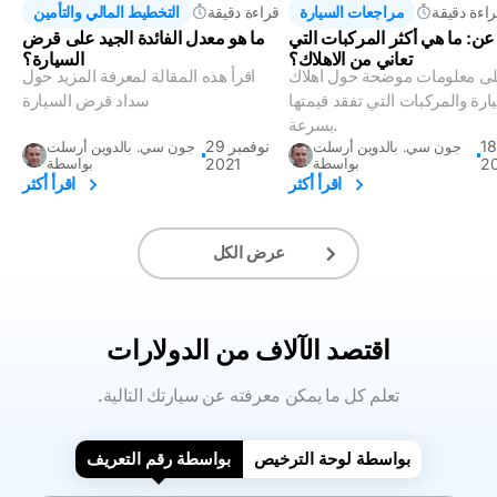
اءة دقيقة
مراجعات السيارة
قراءة دقيقة
التخطيط المالي والتأمين
ن: ما هي أكثر المركبات التي
ما هو معدل الفائدة الجيد على قرض
تعاني من الاهلاك؟
السيارة؟
ى معلومات موضحة حول اهلاك
اقرأ هذه المقالة لمعرفة المزيد حول
ارة والمركبات التي تفقد قيمتها
سداد قرض السيارة
بسرعة.
 يناير
29 نوفمبر
جون سي. بالدوين أرسلت
جون سي. بالدوين أرسلت
2
بواسطة
2021
بواسطة
اقرأ أكثر
اقرأ أكثر
عرض الكل
اقتصد الآلاف من الدولارات
.تعلم كل ما يمكن معرفته عن سيارتك التالية
بواسطة لوحة الترخيص
بواسطة رقم التعريف