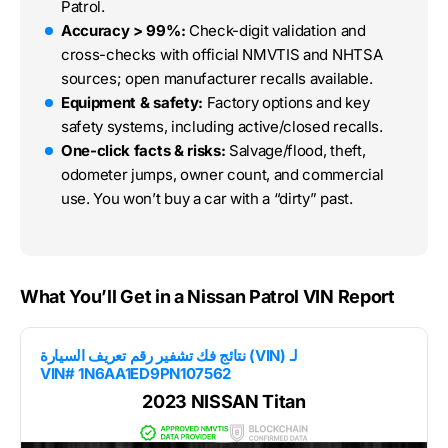
Patrol.
Accuracy > 99%:
Check-digit validation and
cross-checks with official NMVTIS and NHTSA
sources; open manufacturer recalls available.
Equipment & safety:
Factory options and key
safety systems, including active/closed recalls.
One-click facts & risks:
Salvage/flood, theft,
odometer jumps, owner count, and commercial
use. You won’t buy a car with a “dirty” past.
What You’ll Get in a Nissan Patrol VIN Report
نتائج فك تشفير رقم تعريف السيارة (VIN) لـ
VIN# 1N6AA1ED9PN107562
2023 NISSAN Titan