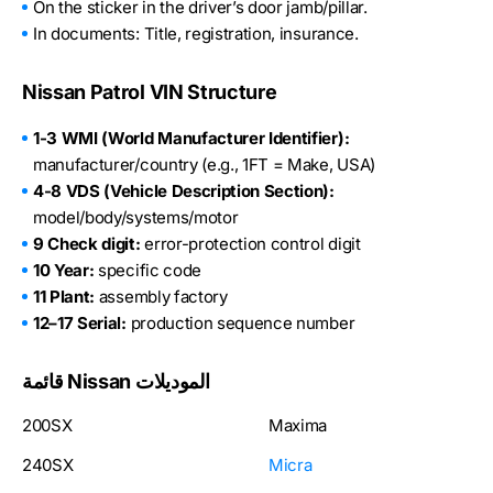
On the sticker in the driver’s door jamb/pillar.
In documents: Title, registration, insurance.
Nissan Patrol VIN Structure
1-3 WMI (World Manufacturer Identifier):
manufacturer/country (e.g., 1FT = Make, USA)
4-8 VDS (Vehicle Description Section):
model/body/systems/motor
9 Check digit:
error-protection control digit
10 Year:
specific code
11 Plant:
assembly factory
12–17 Serial:
production sequence number
قائمة Nissan الموديلات
200SX
Maxima
240SX
Micra