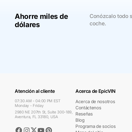
Ahorre miles de
Conózcalo todo 
dólares
coche.
Atención al cliente
Acerca de EpicVIN
07:30 AM - 04:00 PM EST
Acerca de nosotros
Monday - Friday
Contáctenos
2980 NE 207th St, Suite 300-189,
Reseñas
Aventura, FL 33180, USA
Blog
Programa de socios
Facebook
Instagram
Youtube
Pinterest
Twitter