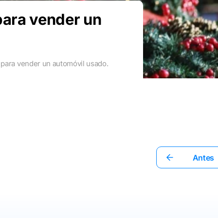
para vender un
 para vender un automóvil usado.
Antes