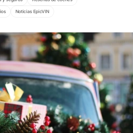
ios
Noticias EpicVIN