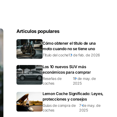
Articulos populares
Cómo obtener el título de una
moto cuando no se tiene uno
Título del coche
13 de feb. de 2026
Los 10 nuevos SUV más
económicos para comprar
Reseñas de
19 de may. de
coches
2025
Lemon Coche Significado: Leyes,
protecciones y consejos
Guías de compra de
7 de may. de
coches
2025