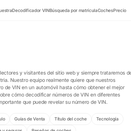
uestra
Decodificador VIN
Búsqueda por matrícula
Coches
Precio
ctores y visitantes del sitio web y siempre trataremos d
stria. Nuestro equipo realmente quiere que nuestros
ro de VIN en un automóvil hasta cómo obtener el mejor
 sobre cómo decodificar números de VIN en diferentes
importante que puede revelar su número de VIN.
ulo
Guías de Venta
Título del coche
Tecnología
a y seguros
Reseñas de coches