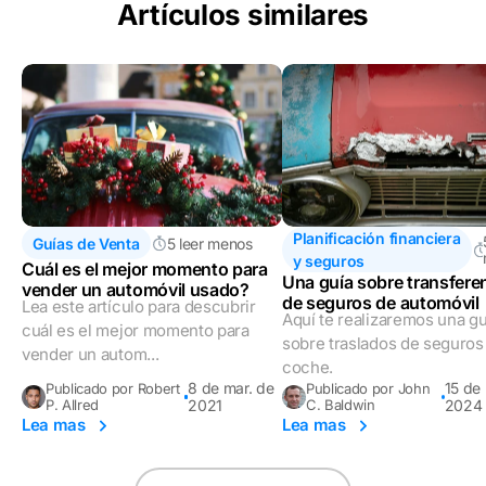
Artículos similares
Planificación financiera
Guías de Venta
5 leer menos
y seguros
Cuál es el mejor momento para
Una guía sobre transfere
vender un automóvil usado?
de seguros de automóvil
Lea este artículo para descubrir
Aquí te realizaremos una gu
cuál es el mejor momento para
sobre traslados de seguros
vender un autom...
coche.
8 de mar. de
15 de
Publicado por Robert
Publicado por John
P. Allred
2021
C. Baldwin
2024
Lea mas
Lea mas