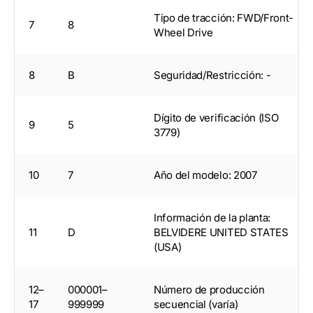
Tipo de tracción: FWD/Front-
7
8
Wheel Drive
8
B
Seguridad/Restricción: -
Dígito de verificación (ISO
9
5
3779)
10
7
Año del modelo: 2007
Información de la planta:
11
D
BELVIDERE UNITED STATES
(USA)
12–
000001–
Número de producción
17
999999
secuencial (varía)