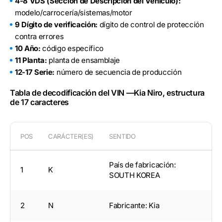
4-8 VDS (Sección de Descripción del Vehículo):
modelo/carrocería/sistemas/motor
9 Dígito de verificación:
dígito de control de protección
contra errores
10 Año:
código específico
11 Planta:
planta de ensamblaje
12-17 Serie:
número de secuencia de producción
Tabla de decodificación del VIN —Kia Niro, estructura
de 17 caracteres
POS
CARÁCTER(ES)
SENTIDO
País de fabricación:
1
K
SOUTH KOREA
2
N
Fabricante: Kia