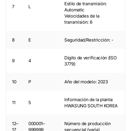
Estilo de transmisión:
7
L
Automatic
Velocidades de la
transmisión: 6
8
E
Seguridad/Restricción: -
Dígito de verificación (ISO
9
4
3779)
10
P
Año del modelo: 2023
Información de la planta:
11
5
HWASUNG SOUTH KOREA
12–
000001–
Número de producción
17
999999
secuencial (varía)