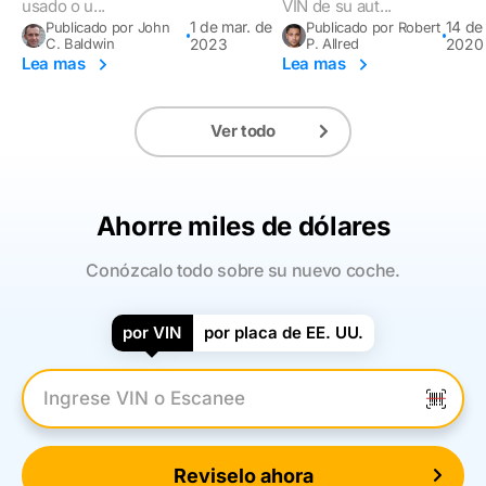
usado o u...
VIN de su aut...
1 de mar. de
14 de
Publicado por John
Publicado por Robert
C. Baldwin
2023
P. Allred
2020
Lea mas
Lea mas
Ver todo
Ahorre miles de dólares
Conózcalo todo sobre su nuevo coche.
por VIN
por placa de EE. UU.
Introduzca el VIN
Reviselo ahora