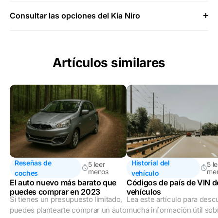
Consultar las opciones del Kia Niro
Artículos similares
Reseñas de
Historial del
5 leer
5 l
menos
me
coches
vehículo
El auto nuevo más barato que
Códigos de país de VIN d
puedes comprar en 2023
vehículos
Si tienes un presupuesto limitado,
Lea este artículo para desc
puedes plantearte comprar un auto
mucha información útil sob