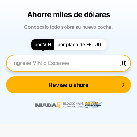
Ahorre miles de dólares
Conózcalo todo sobre su nuevo coche.
por VIN
por placa de EE. UU.
Introduzca el VIN
Reviselo ahora