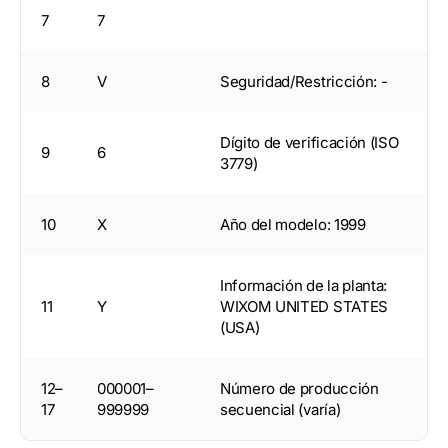
7
7
8
V
Seguridad/Restricción: -
Dígito de verificación (ISO
9
6
3779)
10
X
Año del modelo: 1999
Información de la planta:
11
Y
WIXOM UNITED STATES
(USA)
12–
000001–
Número de producción
17
999999
secuencial (varía)