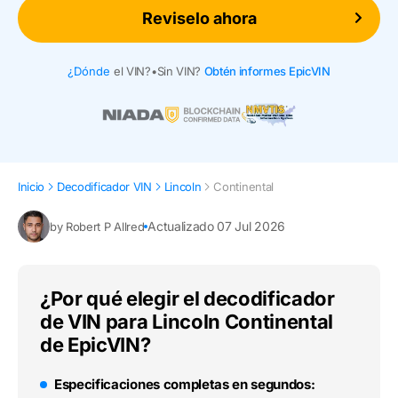
Reviselo ahora
¿Dónde
el VIN?
•
Sin VIN?
Obtén informes EpicVIN
Inicio
Decodificador VIN
Lincoln
Continental
Actualizado 07 Jul 2026
by Robert P Allred
¿Por qué elegir el decodificador
de VIN para Lincoln Continental
de EpicVIN?
Especificaciones completas en segundos: