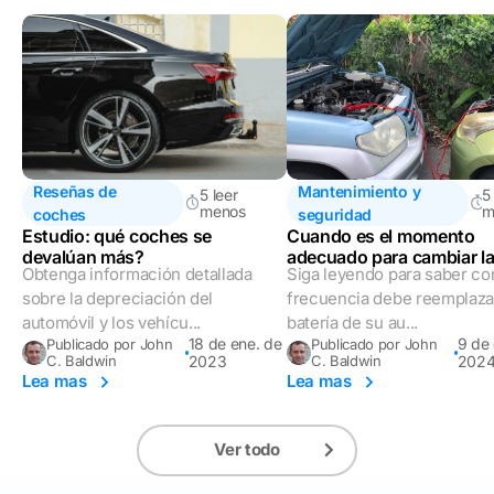
Reseñas de
Mantenimiento y
5 leer
5
menos
m
coches
seguridad
Estudio: qué coches se
Cuando es el momento
devalúan más?
adecuado para cambiar l
Obtenga información detallada
Siga leyendo para saber co
batería de un auto
sobre la depreciación del
frecuencia debe reemplazar
automóvil y los vehícu...
batería de su au...
18 de ene. de
9 de 
Publicado por John
Publicado por John
C. Baldwin
2023
C. Baldwin
202
Lea mas
Lea mas
Ver todo