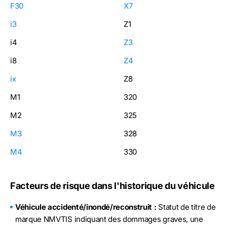
F30
X7
i3
Z1
i4
Z3
i8
Z4
ix
Z8
M1
320
M2
325
M3
328
M4
330
Facteurs de risque dans l'historique du véhicule
Véhicule accidenté/inondé/reconstruit :
Statut de titre de
marque NMVTIS indiquant des dommages graves, une