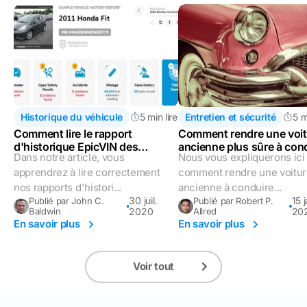
Historique du véhicule
5 min lire
Entretien et sécurité
5 m
Comment lire le rapport
Comment rendre une voit
d'historique EpicVIN des
ancienne plus sûre à con
Dans notre article, vous
Nous vous expliquerons ici
véhicules ?
apprendrez à lire correctement
comment rendre une voitur
nos rapports d'histori...
ancienne à conduire...
30 juil.
15 
Publié par John C.
Publié par Robert P.
Baldwin
2020
Allred
20
En savoir plus
En savoir plus
Voir tout