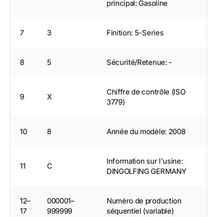
principal: Gasoline
7
3
Finition: 5-Series
8
5
Sécurité/Retenue: -
Chiffre de contrôle (ISO
9
X
3779)
10
8
Année du modèle: 2008
Information sur l'usine:
11
C
DINGOLFING GERMANY
12–
000001–
Numéro de production
17
999999
séquentiel (variable)