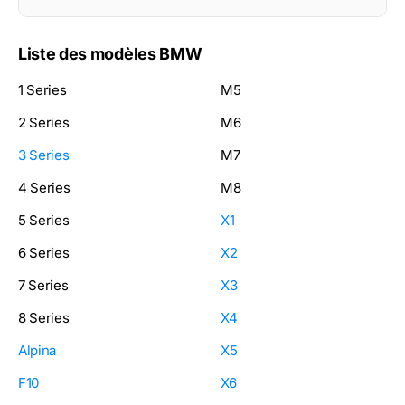
Liste des modèles BMW
1 Series
M5
2 Series
M6
3 Series
M7
4 Series
M8
5 Series
X1
6 Series
X2
7 Series
X3
8 Series
X4
Alpina
X5
F10
X6