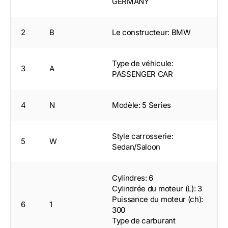
GERMANY
2
B
Le constructeur: BMW
Type de véhicule:
3
A
PASSENGER CAR
4
N
Modèle: 5 Series
Style carrosserie:
5
W
Sedan/Saloon
Cylindres: 6
Cylindrée du moteur (L): 3
Puissance du moteur (ch):
6
1
300
Type de carburant