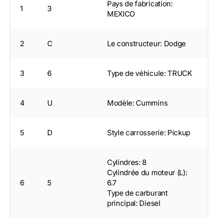
Pays de fabrication:
1
3
MEXICO
2
C
Le constructeur: Dodge
3
6
Type de véhicule: TRUCK
4
U
Modèle: Cummins
5
D
Style carrosserie: Pickup
Cylindres: 8
Cylindrée du moteur (L):
6
5
6.7
Type de carburant
principal: Diesel