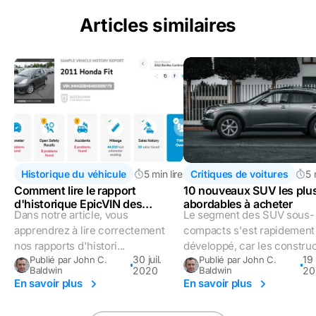
Articles similaires
Historique du véhicule
5 min lire
Critiques de voitures
5 
Comment lire le rapport
10 nouveaux SUV les plu
d'historique EpicVIN des
abordables à acheter
Dans notre article, vous
Le segment des SUV sous-
véhicules ?
apprendrez à lire correctement
compacts s'est rapidement
nos rapports d'histori...
développé, car les construct
30 juil.
19
Publié par John C.
Publié par John C.
Baldwin
2020
Baldwin
20
En savoir plus
En savoir plus