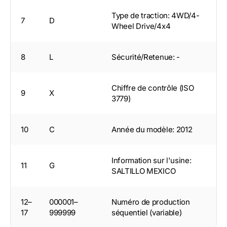
Type de traction: 4WD/4-
7
D
Wheel Drive/4x4
8
L
Sécurité/Retenue: -
Chiffre de contrôle (ISO
9
X
3779)
10
C
Année du modèle: 2012
Information sur l'usine:
11
G
SALTILLO MEXICO
12–
000001–
Numéro de production
17
999999
séquentiel (variable)